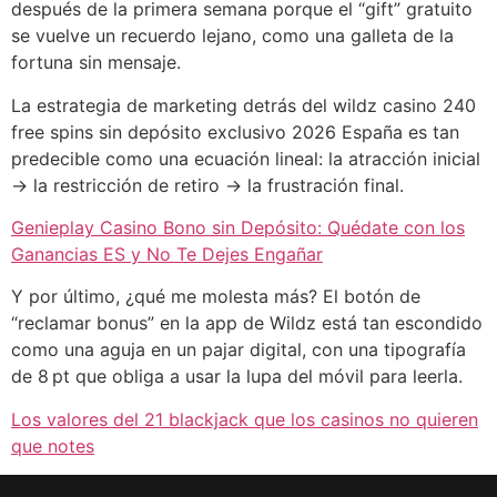
después de la primera semana porque el “gift” gratuito
se vuelve un recuerdo lejano, como una galleta de la
fortuna sin mensaje.
La estrategia de marketing detrás del wildz casino 240
free spins sin depósito exclusivo 2026 España es tan
predecible como una ecuación lineal: la atracción inicial
→ la restricción de retiro → la frustración final.
Genieplay Casino Bono sin Depósito: Quédate con los
Ganancias ES y No Te Dejes Engañar
Y por último, ¿qué me molesta más? El botón de
“reclamar bonus” en la app de Wildz está tan escondido
como una aguja en un pajar digital, con una tipografía
de 8 pt que obliga a usar la lupa del móvil para leerla.
Los valores del 21 blackjack que los casinos no quieren
que notes