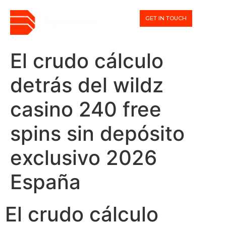
GET IN TOUCH
El crudo cálculo
detrás del wildz
casino 240 free
spins sin depósito
exclusivo 2026
España
El crudo cálculo