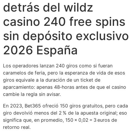
detrás del wildz
casino 240 free spins
sin depósito exclusivo
2026 España
Los operadores lanzan 240 giros como si fueran
caramelos de feria, pero la esperanza de vida de esos
giros equivale a la duración de un ticket de
aparcamiento: apenas 48‑horas antes de que el casino
cambie la regla sin avisar.
En 2023, Bet365 ofreció 150 giros gratuitos, pero cada
giro devolvió menos del 2 % de la apuesta original; eso
significa que, en promedio, 150 × 0,02 = 3 euros de
retorno real.