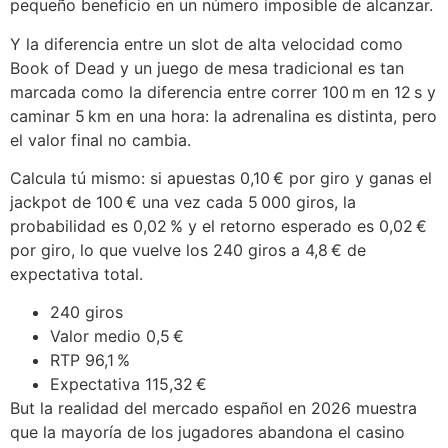
pequeño beneficio en un número imposible de alcanzar.
Y la diferencia entre un slot de alta velocidad como
Book of Dead y un juego de mesa tradicional es tan
marcada como la diferencia entre correr 100 m en 12 s y
caminar 5 km en una hora: la adrenalina es distinta, pero
el valor final no cambia.
Calcula tú mismo: si apuestas 0,10 € por giro y ganas el
jackpot de 100 € una vez cada 5 000 giros, la
probabilidad es 0,02 % y el retorno esperado es 0,02 €
por giro, lo que vuelve los 240 giros a 4,8 € de
expectativa total.
240 giros
Valor medio 0,5 €
RTP 96,1 %
Expectativa 115,32 €
But la realidad del mercado español en 2026 muestra
que la mayoría de los jugadores abandona el casino