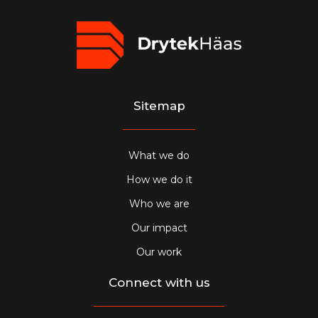
Sitemap
What we do
How we do it
Who we are
Our impact
Our work
Connect with us