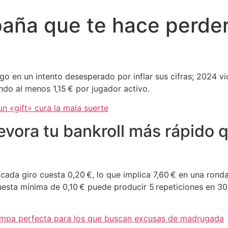
paña que te hace perder
go en un intento desesperado por inflar sus cifras; 2024 v
ndo al menos 1,15 € por jugador activo.
un «gift» cura la mala suerte
vora tu bankroll más rápido 
cada giro cuesta 0,20 €, lo que implica 7,60 € en una rond
esta mínima de 0,10 € puede producir 5 repeticiones en 30
rampa perfecta para los que buscan excusas de madrugada