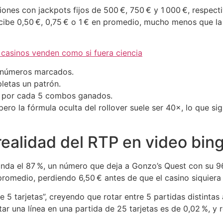
ones con jackpots fijos de 500 €, 750 € y 1 000 €, respectiv
ecibe 0,50 €, 0,75 € o 1 € en promedio, mucho menos que l
os casinos venden como si fuera ciencia
5 números marcados.
letas un patrón.
a por cada 5 combos ganados.
ro la fórmula oculta del rollover suele ser 40×, lo que sig
 realidad del RTP en video bin
ronda el 87 %, un número que deja a Gonzo’s Quest con su 9
promedio, perdiendo 6,50 € antes de que el casino siquiera
e 5 tarjetas”, creyendo que rotar entre 5 partidas distintas
 una línea en una partida de 25 tarjetas es de 0,02 %, y r