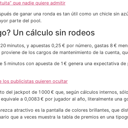
atuita” que nadie quiere admitir
ués de ganar una ronda es tan útil como un chicle sin azúca
ayor parte del pool.
go? Un cálculo sin rodeos
 20 minutos, y apuestas 0,25 € por número, gastas 8 € mens
n proviene de los cargos de mantenimiento de la cuenta, que
e 5 minutos con apuesta de 1 € genera una expectativa de p
los publicistas quieren ocultar
ito del jackpot de 1 000 € que, según cálculos internos, s
equivale a 0,0083 € por jugador al año, literalmente una g
zca atractivo es la pantalla de colores brillantes, que dis
uario que a veces muestra la tabla de premios en una tipogra