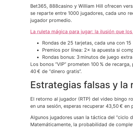
Bet365, 888casino y William Hill ofrecen versi
se reparte entre 1000 jugadores, cada uno r
jugador promedio.
La ruleta mágica para jugar: la ilusión que l
Rondas de 25 tarjetas, cada una con 1
Premios por línea: 2× la apuesta si comp
Rondas bonus: 3 minutos de juego extr
Los bonos “VIP” prometen 100 % de recarga, pe
40 € de “dinero gratis”.
Estrategias falsas y la
El retorno al jugador (RTP) del video bingo 
en una sesión, esperas recuperar 43,50 € en 
Algunos jugadores usan la táctica del “ciclo d
Matemáticamente, la probabilidad de completar