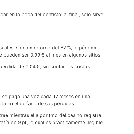
r en la boca del dentista: al final, solo sirve
uales. Con un retorno del 87 %, la pérdida
 pueden ser 0,99 € al mes en algunos sitios.
érdida de 0,04 €, sin contar los costos
ólo se paga una vez cada 12 meses en una
ota en el océano de sus pérdidas.
trae mientras el algoritmo del casino registra
fía de 9 pt, lo cual es prácticamente ilegible