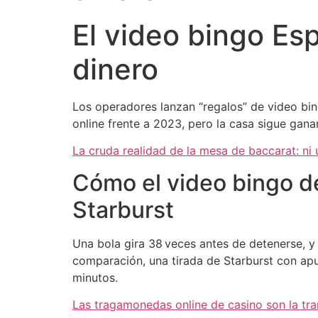
El video bingo Es
dinero
Los operadores lanzan “regalos” de video bin
online frente a 2023, pero la casa sigue gana
La cruda realidad de la mesa de baccarat: ni 
Cómo el video bingo de
Starburst
Una bola gira 38 veces antes de detenerse, y 
comparación, una tirada de Starburst con apu
minutos.
Las tragamonedas online de casino son la t