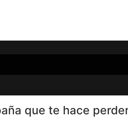
paña que te hace perder