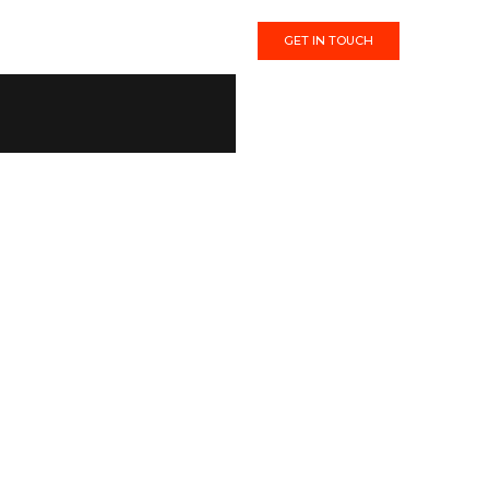
GET IN TOUCH