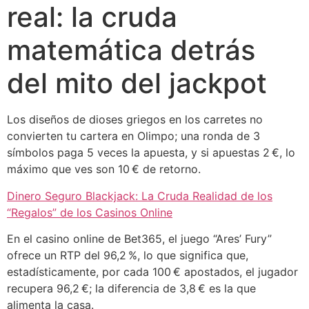
real: la cruda
matemática detrás
del mito del jackpot
Los diseños de dioses griegos en los carretes no
convierten tu cartera en Olimpo; una ronda de 3
símbolos paga 5 veces la apuesta, y si apuestas 2 €, lo
máximo que ves son 10 € de retorno.
Dinero Seguro Blackjack: La Cruda Realidad de los
“Regalos” de los Casinos Online
En el casino online de Bet365, el juego “Ares’ Fury”
ofrece un RTP del 96,2 %, lo que significa que,
estadísticamente, por cada 100 € apostados, el jugador
recupera 96,2 €; la diferencia de 3,8 € es la que
alimenta la casa.