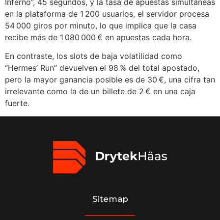
Inferno”, 45 segundos, y la tasa de apuestas simultáneas
en la plataforma de 1 200 usuarios, el servidor procesa
54 000 giros por minuto, lo que implica que la casa
recibe más de 1 080 000 € en apuestas cada hora.
En contraste, los slots de baja volatilidad como
“Hermes’ Run” devuelven el 98 % del total apostado,
pero la mayor ganancia posible es de 30 €, una cifra tan
irrelevante como la de un billete de 2 € en una caja
fuerte.
Sitemap