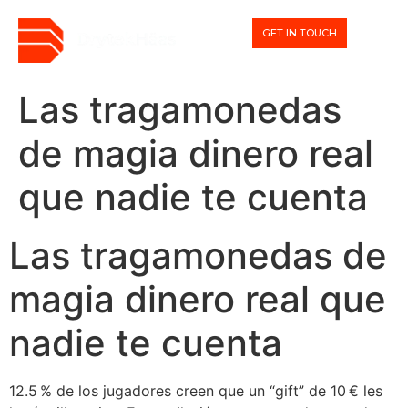
GET IN TOUCH
Las tragamonedas
de magia dinero real
que nadie te cuenta
Las tragamonedas de
magia dinero real que
nadie te cuenta
12.5 % de los jugadores creen que un “gift” de 10 € les