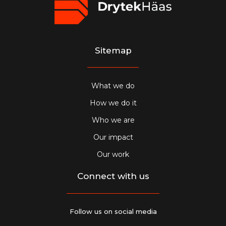
Sitemap
What we do
How we do it
Who we are
Our impact
Our work
Connect with us
Follow us on social media