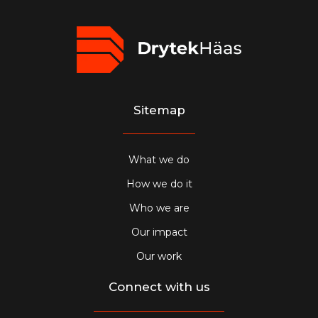
Sitemap
What we do
How we do it
Who we are
Our impact
Our work
Connect with us