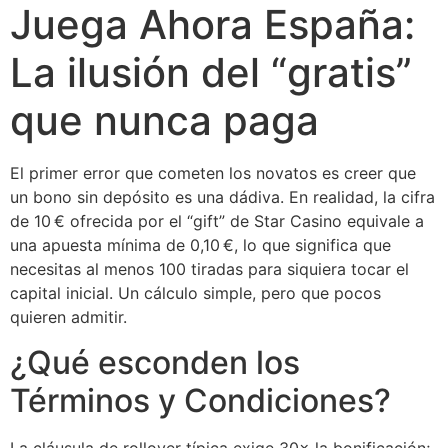
Juega Ahora España:
La ilusión del “gratis”
que nunca paga
El primer error que cometen los novatos es creer que
un bono sin depósito es una dádiva. En realidad, la cifra
de 10 € ofrecida por el “gift” de Star Casino equivale a
una apuesta mínima de 0,10 €, lo que significa que
necesitas al menos 100 tiradas para siquiera tocar el
capital inicial. Un cálculo simple, pero que pocos
quieren admitir.
¿Qué esconden los
Términos y Condiciones?
La cláusula de rollover típica exige 30× la bonificación;