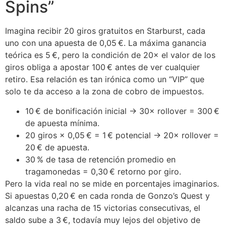
Spins”
Imagina recibir 20 giros gratuitos en Starburst, cada
uno con una apuesta de 0,05 €. La máxima ganancia
teórica es 5 €, pero la condición de 20× el valor de los
giros obliga a apostar 100 € antes de ver cualquier
retiro. Esa relación es tan irónica como un “VIP” que
solo te da acceso a la zona de cobro de impuestos.
10 € de bonificación inicial → 30× rollover = 300 €
de apuesta mínima.
20 giros × 0,05 € = 1 € potencial → 20× rollover =
20 € de apuesta.
30 % de tasa de retención promedio en
tragamonedas = 0,30 € retorno por giro.
Pero la vida real no se mide en porcentajes imaginarios.
Si apuestas 0,20 € en cada ronda de Gonzo’s Quest y
alcanzas una racha de 15 victorias consecutivas, el
saldo sube a 3 €, todavía muy lejos del objetivo de