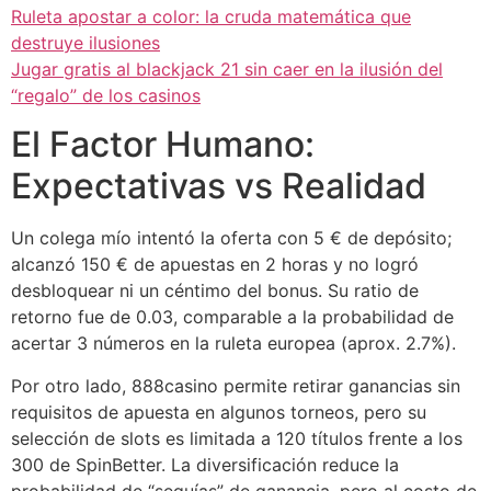
Ruleta apostar a color: la cruda matemática que
destruye ilusiones
Jugar gratis al blackjack 21 sin caer en la ilusión del
“regalo” de los casinos
El Factor Humano:
Expectativas vs Realidad
Un colega mío intentó la oferta con 5 € de depósito;
alcanzó 150 € de apuestas en 2 horas y no logró
desbloquear ni un céntimo del bonus. Su ratio de
retorno fue de 0.03, comparable a la probabilidad de
acertar 3 números en la ruleta europea (aprox. 2.7%).
Por otro lado, 888casino permite retirar ganancias sin
requisitos de apuesta en algunos torneos, pero su
selección de slots es limitada a 120 títulos frente a los
300 de SpinBetter. La diversificación reduce la
probabilidad de “sequías” de ganancia, pero al costo de