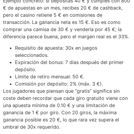
Ejemplo concreto: si depositas 40 € y cumples con 800
€ de apuestas en un mes, recibes 20 € de cashback,
pero el casino retiene 5 € en comisiones de
transacción. La ganancia neta es 15 €. Eso es como
comprar una camisa de 30 € y venderla por 45 €; la
diferencia parece buena, pero el margen real es el 33%.
Requisito de apuesta: 30x en juegos
seleccionados.
Expiración del bonus: 7 días después del primer
depósito.
Límite de retiro mensual: 50 €.
Comisión por depósito: 2% (máx. 3 €).
Los jugadores que piensan que “gratis” significa sin
coste deben recordar que cada giro gratuito viene con
una apuesta mínima de 0.10 € y una limitación de
ganancia de 1 € por giro. Con 20 giros, la máxima
ganancia posible es 20 €, lo que rara vez supera el
umbral de 30x requerido.