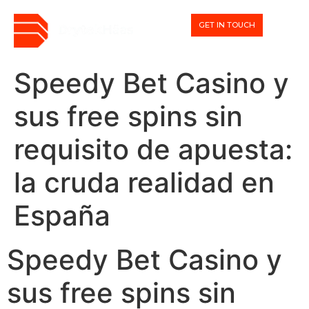
GET IN TOUCH
Speedy Bet Casino y
sus free spins sin
requisito de apuesta:
la cruda realidad en
España
Speedy Bet Casino y
sus free spins sin