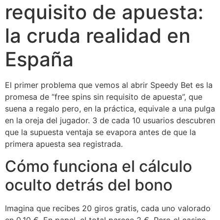
requisito de apuesta:
la cruda realidad en
España
El primer problema que vemos al abrir Speedy Bet es la
promesa de “free spins sin requisito de apuesta”, que
suena a regalo pero, en la práctica, equivale a una pulga
en la oreja del jugador. 3 de cada 10 usuarios descubren
que la supuesta ventaja se evapora antes de que la
primera apuesta sea registrada.
Cómo funciona el cálculo
oculto detrás del bono
Imagina que recibes 20 giros gratis, cada uno valorado
en 0,10 €. En papel, el total parece 2 €. Pero el casino