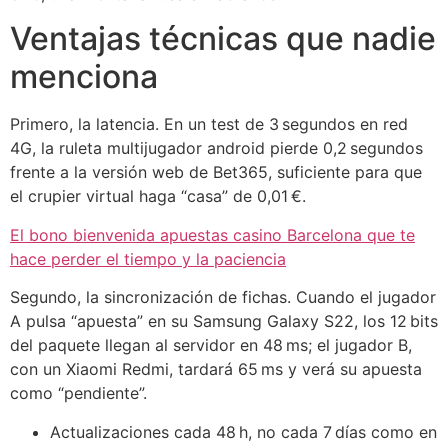
Ventajas técnicas que nadie
menciona
Primero, la latencia. En un test de 3 segundos en red
4G, la ruleta multijugador android pierde 0,2 segundos
frente a la versión web de Bet365, suficiente para que
el crupier virtual haga “casa” de 0,01 €.
El bono bienvenida apuestas casino Barcelona que te
hace perder el tiempo y la paciencia
Segundo, la sincronización de fichas. Cuando el jugador
A pulsa “apuesta” en su Samsung Galaxy S22, los 12 bits
del paquete llegan al servidor en 48 ms; el jugador B,
con un Xiaomi Redmi, tardará 65 ms y verá su apuesta
como “pendiente”.
Actualizaciones cada 48 h, no cada 7 días como en