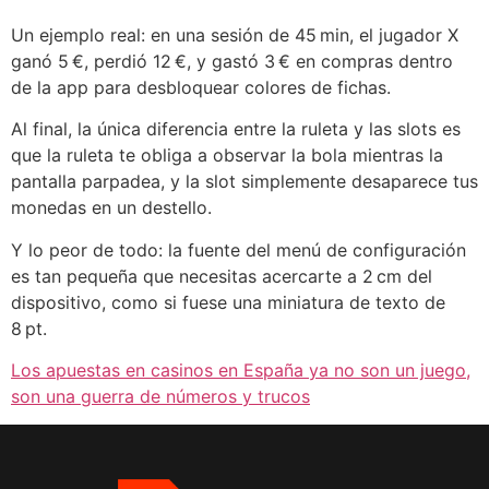
Un ejemplo real: en una sesión de 45 min, el jugador X
ganó 5 €, perdió 12 €, y gastó 3 € en compras dentro
de la app para desbloquear colores de fichas.
Al final, la única diferencia entre la ruleta y las slots es
que la ruleta te obliga a observar la bola mientras la
pantalla parpadea, y la slot simplemente desaparece tus
monedas en un destello.
Y lo peor de todo: la fuente del menú de configuración
es tan pequeña que necesitas acercarte a 2 cm del
dispositivo, como si fuese una miniatura de texto de
8 pt.
Los apuestas en casinos en España ya no son un juego,
son una guerra de números y trucos