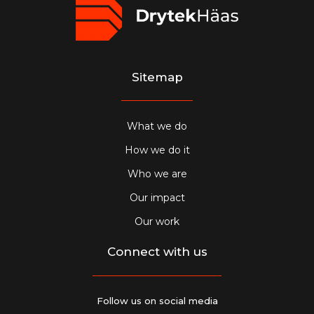
Sitemap
What we do
How we do it
Who we are
Our impact
Our work
Connect with us
Follow us on social media