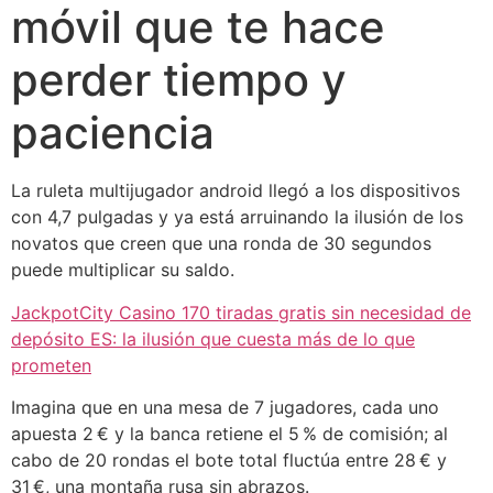
móvil que te hace
perder tiempo y
paciencia
La ruleta multijugador android llegó a los dispositivos
con 4,7 pulgadas y ya está arruinando la ilusión de los
novatos que creen que una ronda de 30 segundos
puede multiplicar su saldo.
JackpotCity Casino 170 tiradas gratis sin necesidad de
depósito ES: la ilusión que cuesta más de lo que
prometen
Imagina que en una mesa de 7 jugadores, cada uno
apuesta 2 € y la banca retiene el 5 % de comisión; al
cabo de 20 rondas el bote total fluctúa entre 28 € y
31 €, una montaña rusa sin abrazos.