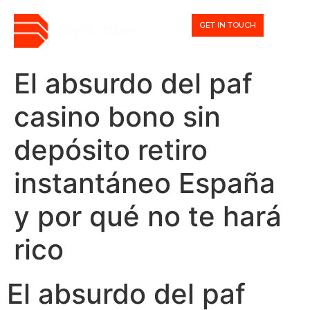
GET IN TOUCH
El absurdo del paf
casino bono sin
depósito retiro
instantáneo España
y por qué no te hará
rico
El absurdo del paf