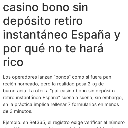
casino bono sin
depósito retiro
instantáneo España y
por qué no te hará
rico
Los operadores lanzan “bonos” como si fuera pan
recién horneado, pero la realidad pesa 2 kg de
burocracia. La oferta “paf casino bono sin depósito
retiro instantáneo España” suena a sueño, sin embargo,
en la práctica implica rellenar 7 formularios en menos
de 3 minutos.
Ejemplo: en Bet365, el registro exige verificar el número