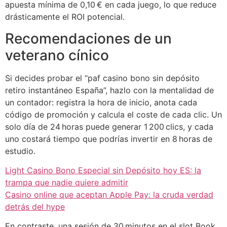
apuesta mínima de 0,10 € en cada juego, lo que reduce
drásticamente el ROI potencial.
Recomendaciones de un
veterano cínico
Si decides probar el “paf casino bono sin depósito
retiro instantáneo España”, hazlo con la mentalidad de
un contador: registra la hora de inicio, anota cada
código de promoción y calcula el coste de cada clic. Un
solo día de 24 horas puede generar 1 200 clics, y cada
uno costará tiempo que podrías invertir en 8 horas de
estudio.
Light Casino Bono Especial sin Depósito hoy ES: la
trampa que nadie quiere admitir
Casino online que aceptan Apple Pay: la cruda verdad
detrás del hype
En contraste, una sesión de 30 minutos en el slot Book