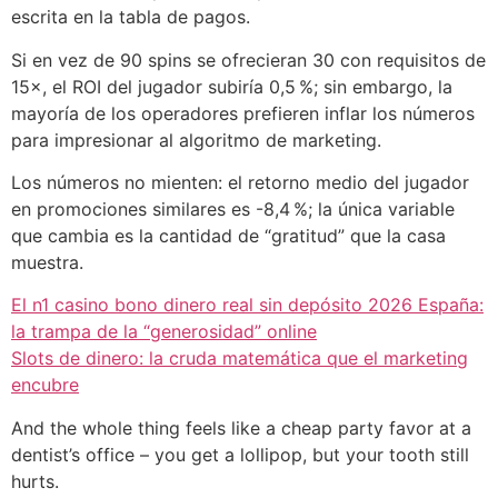
escrita en la tabla de pagos.
Si en vez de 90 spins se ofrecieran 30 con requisitos de
15×, el ROI del jugador subiría 0,5 %; sin embargo, la
mayoría de los operadores prefieren inflar los números
para impresionar al algoritmo de marketing.
Los números no mienten: el retorno medio del jugador
en promociones similares es -8,4 %; la única variable
que cambia es la cantidad de “gratitud” que la casa
muestra.
El n1 casino bono dinero real sin depósito 2026 España:
la trampa de la “generosidad” online
Slots de dinero: la cruda matemática que el marketing
encubre
And the whole thing feels like a cheap party favor at a
dentist’s office – you get a lollipop, but your tooth still
hurts.