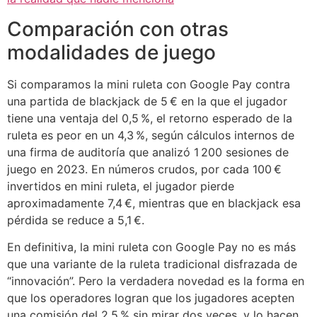
Comparación con otras
modalidades de juego
Si comparamos la mini ruleta con Google Pay contra
una partida de blackjack de 5 € en la que el jugador
tiene una ventaja del 0,5 %, el retorno esperado de la
ruleta es peor en un 4,3 %, según cálculos internos de
una firma de auditoría que analizó 1 200 sesiones de
juego en 2023. En números crudos, por cada 100 €
invertidos en mini ruleta, el jugador pierde
aproximadamente 7,4 €, mientras que en blackjack esa
pérdida se reduce a 5,1 €.
En definitiva, la mini ruleta con Google Pay no es más
que una variante de la ruleta tradicional disfrazada de
“innovación”. Pero la verdadera novedad es la forma en
que los operadores logran que los jugadores acepten
una comisión del 2,5 % sin mirar dos veces, y lo hacen