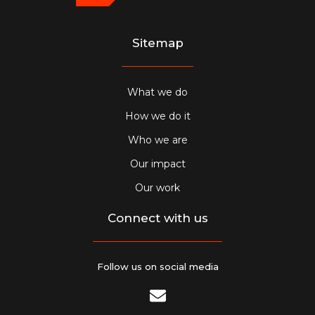
Sitemap
What we do
How we do it
Who we are
Our impact
Our work
Connect with us
Follow us on social media