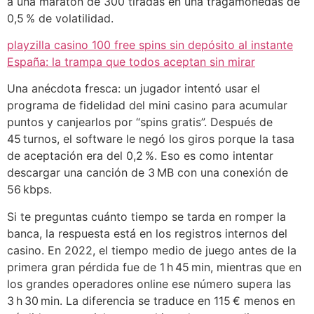
a una maratón de 300 tiradas en una tragamonedas de
0,5 % de volatilidad.
playzilla casino 100 free spins sin depósito al instante
España: la trampa que todos aceptan sin mirar
Una anécdota fresca: un jugador intentó usar el
programa de fidelidad del mini casino para acumular
puntos y canjearlos por “spins gratis”. Después de
45 turnos, el software le negó los giros porque la tasa
de aceptación era del 0,2 %. Eso es como intentar
descargar una canción de 3 MB con una conexión de
56 kbps.
Si te preguntas cuánto tiempo se tarda en romper la
banca, la respuesta está en los registros internos del
casino. En 2022, el tiempo medio de juego antes de la
primera gran pérdida fue de 1 h 45 min, mientras que en
los grandes operadores online ese número supera las
3 h 30 min. La diferencia se traduce en 115 € menos en