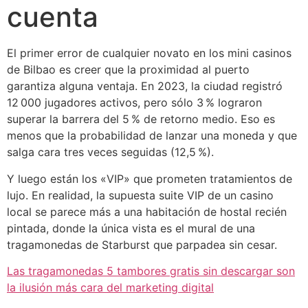
cuenta
El primer error de cualquier novato en los mini casinos
de Bilbao es creer que la proximidad al puerto
garantiza alguna ventaja. En 2023, la ciudad registró
12 000 jugadores activos, pero sólo 3 % lograron
superar la barrera del 5 % de retorno medio. Eso es
menos que la probabilidad de lanzar una moneda y que
salga cara tres veces seguidas (12,5 %).
Y luego están los «VIP» que prometen tratamientos de
lujo. En realidad, la supuesta suite VIP de un casino
local se parece más a una habitación de hostal recién
pintada, donde la única vista es el mural de una
tragamonedas de Starburst que parpadea sin cesar.
Las tragamonedas 5 tambores gratis sin descargar son
la ilusión más cara del marketing digital