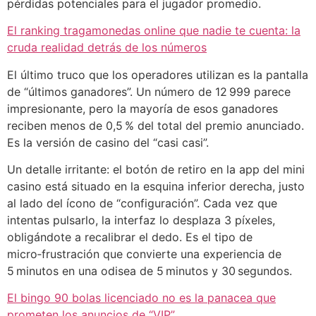
pérdidas potenciales para el jugador promedio.
El ranking tragamonedas online que nadie te cuenta: la
cruda realidad detrás de los números
El último truco que los operadores utilizan es la pantalla
de “últimos ganadores”. Un número de 12 999 parece
impresionante, pero la mayoría de esos ganadores
reciben menos de 0,5 % del total del premio anunciado.
Es la versión de casino del “casi casi”.
Un detalle irritante: el botón de retiro en la app del mini
casino está situado en la esquina inferior derecha, justo
al lado del ícono de “configuración”. Cada vez que
intentas pulsarlo, la interfaz lo desplaza 3 píxeles,
obligándote a recalibrar el dedo. Es el tipo de
micro‑frustración que convierte una experiencia de
5 minutos en una odisea de 5 minutos y 30 segundos.
El bingo 90 bolas licenciado no es la panacea que
prometen los anuncios de “VIP”