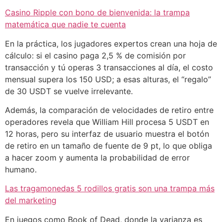
Casino Ripple con bono de bienvenida: la trampa
matemática que nadie te cuenta
En la práctica, los jugadores expertos crean una hoja de
cálculo: si el casino paga 2,5 % de comisión por
transacción y tú operas 3 transacciones al día, el costo
mensual supera los 150 USD; a esas alturas, el “regalo”
de 30 USDT se vuelve irrelevante.
Además, la comparación de velocidades de retiro entre
operadores revela que William Hill procesa 5 USDT en
12 horas, pero su interfaz de usuario muestra el botón
de retiro en un tamaño de fuente de 9 pt, lo que obliga
a hacer zoom y aumenta la probabilidad de error
humano.
Las tragamonedas 5 rodillos gratis son una trampa más
del marketing
En juegos como Book of Dead, donde la varianza es