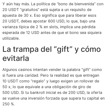
Y aún hay más. La política de “bono de bienvenida” con
20 USDT “gratuitos” está sujeta a un requisito de
apuesta de 30 x. Eso significa que para liberar esos
20 USDT, debes apostar 600 USD, lo que, bajo una
varianza típica de 2 % en slots, implica una pérdida
esperada de 12 USD antes de que el bono sea siquiera
utilizable.
La trampa del “gift” y cómo
evitarla
Algunos casinos intentan vender la palabra “gift” como
si fuera una caridad. Pero la realidad es que entregan
10 USDT como “regalo” y luego exigen un rollover de
50 x, lo que equivale a una obligación de giro de
500 USD. Si tu bankroll inicial es de 200 USD, la oferta
se vuelve una inversión forzada que supera tu capital en
250 %.