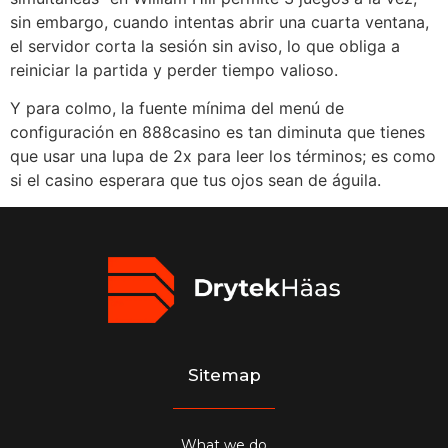
sin embargo, cuando intentas abrir una cuarta ventana,
el servidor corta la sesión sin aviso, lo que obliga a
reiniciar la partida y perder tiempo valioso.
Y para colmo, la fuente mínima del menú de
configuración en 888casino es tan diminuta que tienes
que usar una lupa de 2x para leer los términos; es como
si el casino esperara que tus ojos sean de águila.
Sitemap
What we do