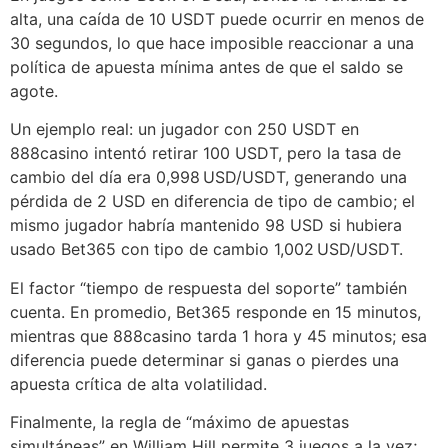
alta, una caída de 10 USDT puede ocurrir en menos de
30 segundos, lo que hace imposible reaccionar a una
política de apuesta mínima antes de que el saldo se
agote.
Un ejemplo real: un jugador con 250 USDT en
888casino intentó retirar 100 USDT, pero la tasa de
cambio del día era 0,998 USD/USDT, generando una
pérdida de 2 USD en diferencia de tipo de cambio; el
mismo jugador habría mantenido 98 USD si hubiera
usado Bet365 con tipo de cambio 1,002 USD/USDT.
El factor “tiempo de respuesta del soporte” también
cuenta. En promedio, Bet365 responde en 15 minutos,
mientras que 888casino tarda 1 hora y 45 minutos; esa
diferencia puede determinar si ganas o pierdes una
apuesta crítica de alta volatilidad.
Finalmente, la regla de “máximo de apuestas
simultáneas” en William Hill permite 3 juegos a la vez;