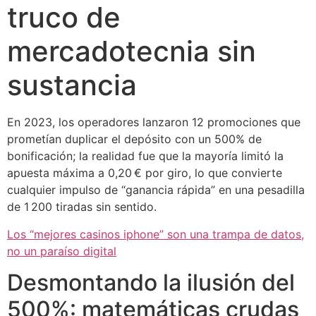
truco de
mercadotecnia sin
sustancia
En 2023, los operadores lanzaron 12 promociones que
prometían duplicar el depósito con un 500% de
bonificación; la realidad fue que la mayoría limitó la
apuesta máxima a 0,20 € por giro, lo que convierte
cualquier impulso de “ganancia rápida” en una pesadilla
de 1 200 tiradas sin sentido.
Los “mejores casinos iphone” son una trampa de datos,
no un paraíso digital
Desmontando la ilusión del
500%: matemáticas crudas