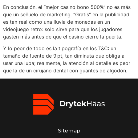
En conclusión, el “mejor casino bono 500%” no es más
que un señuelo de marketing. “Gratis” en la publicidad
es tan real como una lluvia de monedas en un
videojuego retro: solo sirve para que los jugadores
gasten más antes de que el casino cierre la puerta.
Y lo peor de todo es la tipografía en los T&C: un
tamaño de fuente de 9 pt, tan diminuta que obliga a
usar una lupa; realmente, la atención al detalle es peor
que la de un cirujano dental con guantes de algodón.
Sitemap