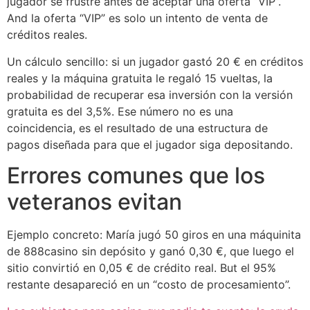
jugador se frustre antes de aceptar una oferta “VIP”.
And la oferta “VIP” es solo un intento de venta de
créditos reales.
Un cálculo sencillo: si un jugador gastó 20 € en créditos
reales y la máquina gratuita le regaló 15 vueltas, la
probabilidad de recuperar esa inversión con la versión
gratuita es del 3,5%. Ese número no es una
coincidencia, es el resultado de una estructura de
pagos diseñada para que el jugador siga depositando.
Errores comunes que los
veteranos evitan
Ejemplo concreto: María jugó 50 giros en una máquinita
de 888casino sin depósito y ganó 0,30 €, que luego el
sitio convirtió en 0,05 € de crédito real. But el 95%
restante desapareció en un “costo de procesamiento”.