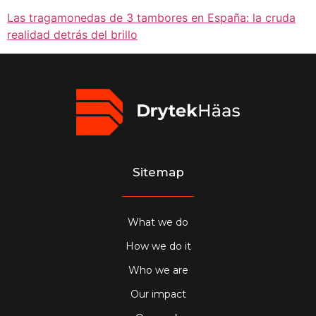
Las tragamonedas de 3 tambores en España: la cruda
realidad detrás del brillo
Sitemap
What we do
How we do it
Who we are
Our impact