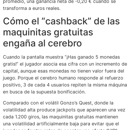
promedio, una ganancia neta de -0,20 € cuando se
transforma a euros reales.
Cómo el “cashback” de las
maquinitas gratuitas
engaña al cerebro
Cuando la pantalla muestra “¡Has ganado 5 monedas
gratis!” el jugador asocia esa cifra con un incremento de
capital, aunque esas monedas no tienen valor fuera del
juego. Porque el cerebro humano responde al refuerzo
positivo, 3 de cada 4 usuarios repiten la misma máquina
en busca de la supuesta bonificación.
Comparado con el volátil Gonzo’s Quest, donde la
volatilidad alta produce jackpots que aparecen una vez
cada 1.200 giros, las maquinitas gratuitas mantienen
una volatilidad artificialmente baja para evitar que el