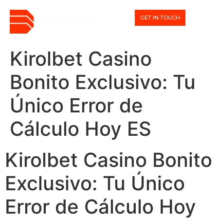
GET IN TOUCH
Kirolbet Casino
Bonito Exclusivo: Tu
Único Error de
Cálculo Hoy ES
Kirolbet Casino Bonito
Exclusivo: Tu Único
Error de Cálculo Hoy