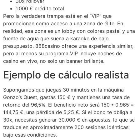
30x rollover
1.000 € crédito total
Pero la verdadera trampa está en el “VIP” que
promocionan como acceso a una zona de élite. En
realidad, esa zona es un lobby con colores pastel y una
fuente de agua que suena a karaoke de bajo
presupuesto. 888casino ofrece una experiencia similar,
pero al menos su programa VIP incluye noches de
casino en vivo, no solo un banner brillante.
Ejemplo de cálculo realista
Supongamos que juegas 30 minutos en la máquina
Gonzo’s Quest, gastas 150 € y mantienes una tasa de
retorno del 96,5%. El beneficio neto será 150 * 0,965 =
144,75 €, una pérdida de 5,25 €. Si el bono te obliga a
30x, necesitas generar 30.000 € en apuestas, lo que se
traduce en aproximadamente 200 sesiones idénticas
bajo esas condiciones.