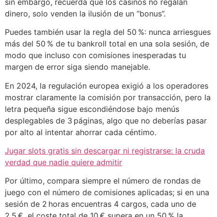
sin embargo, recuerda que los casinos no regalan
dinero, solo venden la ilusión de un “bonus”.
Puedes también usar la regla del 50 %: nunca arriesgues
más del 50 % de tu bankroll total en una sola sesión, de
modo que incluso con comisiones inesperadas tu
margen de error siga siendo manejable.
En 2024, la regulación europea exigió a los operadores
mostrar claramente la comisión por transacción, pero la
letra pequeña sigue escondiéndose bajo menús
desplegables de 3 páginas, algo que no deberías pasar
por alto al intentar ahorrar cada céntimo.
Jugar slots gratis sin descargar ni registrarse: la cruda
verdad que nadie quiere admitir
Por último, compara siempre el número de rondas de
juego con el número de comisiones aplicadas; si en una
sesión de 2 horas encuentras 4 cargos, cada uno de
2,5 €, el coste total de 10 € supera en un 50 % la