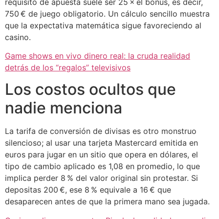
requisito de apuesta suele ser 25 × el bonus, es decir,
750 € de juego obligatorio. Un cálculo sencillo muestra
que la expectativa matemática sigue favoreciendo al
casino.
Game shows en vivo dinero real: la cruda realidad
detrás de los “regalos” televisivos
Los costos ocultos que
nadie menciona
La tarifa de conversión de divisas es otro monstruo
silencioso; al usar una tarjeta Mastercard emitida en
euros para jugar en un sitio que opera en dólares, el
tipo de cambio aplicado es 1,08 en promedio, lo que
implica perder 8 % del valor original sin protestar. Si
depositas 200 €, ese 8 % equivale a 16 € que
desaparecen antes de que la primera mano sea jugada.