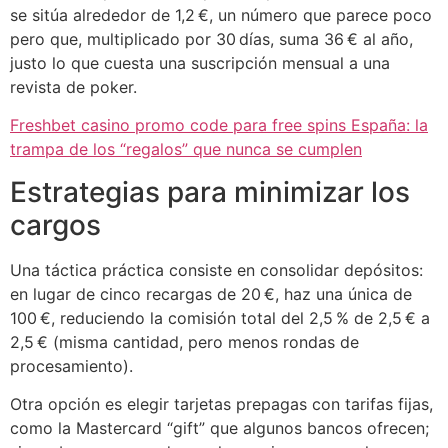
se sitúa alrededor de 1,2 €, un número que parece poco
pero que, multiplicado por 30 días, suma 36 € al año,
justo lo que cuesta una suscripción mensual a una
revista de poker.
Freshbet casino promo code para free spins España: la
trampa de los “regalos” que nunca se cumplen
Estrategias para minimizar los
cargos
Una táctica práctica consiste en consolidar depósitos:
en lugar de cinco recargas de 20 €, haz una única de
100 €, reduciendo la comisión total del 2,5 % de 2,5 € a
2,5 € (misma cantidad, pero menos rondas de
procesamiento).
Otra opción es elegir tarjetas prepagas con tarifas fijas,
como la Mastercard “gift” que algunos bancos ofrecen;