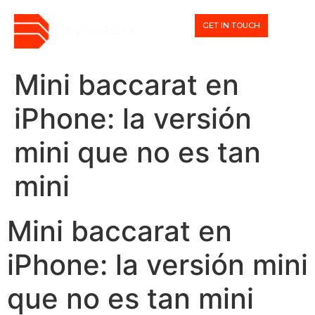
GET IN TOUCH
Mini baccarat en
iPhone: la versión
mini que no es tan
mini
Mini baccarat en
iPhone: la versión mini
que no es tan mini