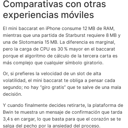
Comparativas con otras
experiencias móviles
El mini baccarat en iPhone consume 12 MB de RAM,
mientras que una partida de Starburst requiere 8 MB y
una de Slotomania 15 MB. La diferencia es marginal,
pero la carga de CPU es 30 % mayor en el baccarat
porque el algoritmo de cálculo de la tercera carta es
más complejo que cualquier símbolo giratorio.
Or, si prefieres la velocidad de un slot de alta
volatilidad, el mini baccarat te obliga a pensar cada
segundo; no hay “giro gratis” que te salve de una mala
decisión.
Y cuando finalmente decides retirarte, la plataforma de
Bwin te muestra un mensaje de confirmación que tarda
3,4 s en cargar, lo que basta para que el corazón se te
salga del pecho por la ansiedad del proceso.