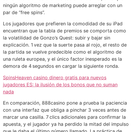
ningún algoritmo de marketing puede arreglar con un
par de “free spins”.
Los jugadores que prefieren la comodidad de su iPad
encuentran que la tabla de premios se comporta como
la volatilidad de Gonzo’s Quest: subir y bajar sin
explicación. 1 vez que la suerte pasa al rojo, el resto de
la partida se vuelve predecible como el algoritmo de
una ruleta europea, y el único factor inesperado es la
demora de 4 segundos en cargar la siguiente ronda.
SpinsHeaven casino dinero gratis para nuevos
jugadores ES: la ilusión de los bonos que no suman
nada
En comparación, 888casino pone a prueba la paciencia
con una interfaz que obliga a pinchar 3 veces antes de
marcar una casilla. 7 clics adicionales para confirmar la
apuesta, y el jugador ya ha perdido la mitad del impulso
que le daba el último número llamado. La práctica de