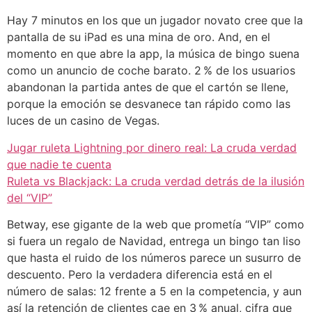
Hay 7 minutos en los que un jugador novato cree que la
pantalla de su iPad es una mina de oro. And, en el
momento en que abre la app, la música de bingo suena
como un anuncio de coche barato. 2 % de los usuarios
abandonan la partida antes de que el cartón se llene,
porque la emoción se desvanece tan rápido como las
luces de un casino de Vegas.
Jugar ruleta Lightning por dinero real: La cruda verdad
que nadie te cuenta
Ruleta vs Blackjack: La cruda verdad detrás de la ilusión
del “VIP”
Betway, ese gigante de la web que prometía “VIP” como
si fuera un regalo de Navidad, entrega un bingo tan liso
que hasta el ruido de los números parece un susurro de
descuento. Pero la verdadera diferencia está en el
número de salas: 12 frente a 5 en la competencia, y aun
así la retención de clientes cae en 3 % anual, cifra que