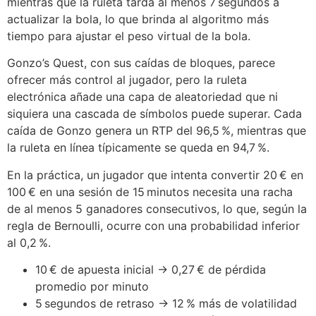
mientras que la ruleta tarda al menos 7 segundos a
actualizar la bola, lo que brinda al algoritmo más
tiempo para ajustar el peso virtual de la bola.
Gonzo’s Quest, con sus caídas de bloques, parece
ofrecer más control al jugador, pero la ruleta
electrónica añade una capa de aleatoriedad que ni
siquiera una cascada de símbolos puede superar. Cada
caída de Gonzo genera un RTP del 96,5 %, mientras que
la ruleta en línea típicamente se queda en 94,7 %.
En la práctica, un jugador que intenta convertir 20 € en
100 € en una sesión de 15 minutos necesita una racha
de al menos 5 ganadores consecutivos, lo que, según la
regla de Bernoulli, ocurre con una probabilidad inferior
al 0,2 %.
10 € de apuesta inicial → 0,27 € de pérdida
promedio por minuto
5 segundos de retraso → 12 % más de volatilidad