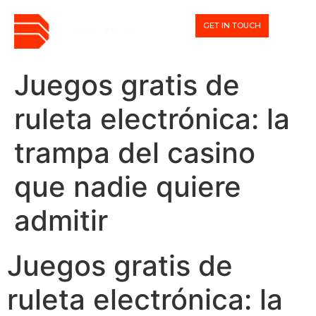
GET IN TOUCH
Juegos gratis de
ruleta electrónica: la
trampa del casino
que nadie quiere
admitir
Juegos gratis de
ruleta electrónica: la