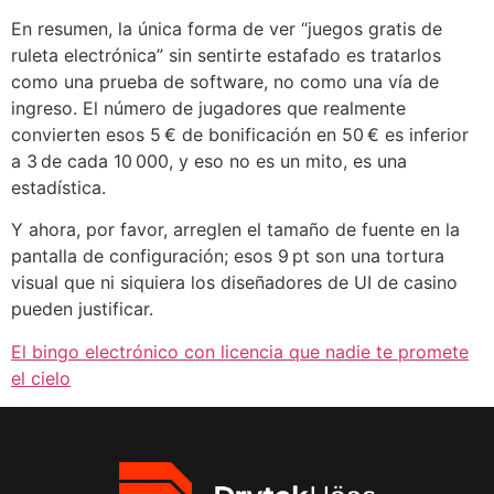
En resumen, la única forma de ver “juegos gratis de
ruleta electrónica” sin sentirte estafado es tratarlos
como una prueba de software, no como una vía de
ingreso. El número de jugadores que realmente
convierten esos 5 € de bonificación en 50 € es inferior
a 3 de cada 10 000, y eso no es un mito, es una
estadística.
Y ahora, por favor, arreglen el tamaño de fuente en la
pantalla de configuración; esos 9 pt son una tortura
visual que ni siquiera los diseñadores de UI de casino
pueden justificar.
El bingo electrónico con licencia que nadie te promete
el cielo