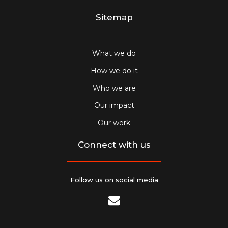
Sitemap
What we do
How we do it
Who we are
Our impact
Our work
Connect with us
Follow us on social media