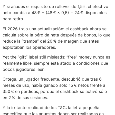
Y si añades el requisito de rollover de 1,5×, el efectivo
neto cambia a 48 € − (48 € × 0,5) = 24 € disponibles
para retiro.
El 2026 trajo una actualización: el cashback ahora se
calcula sobre la pérdida neta después de bonos, lo que
reduce la “trampa” del 20 % de margen que antes
explotaban los operadores.
Yet the “gift” label still misleads: “free” money nunca es
realmente libre, siempre está atado a condiciones que
pocos jugadores leen.
Ortega, un jugador frecuente, descubrió que tras 6
meses de uso, había ganado solo 15 € netos frente a
350 € en pérdidas, porque el cashback se activó sólo
en 2 % de sus sesiones.
Y la irritante realidad de los T&C: la letra pequeña
especifica que las apuestas deben ser realizadas en