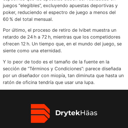
juegos “elegibles”, excluyendo apuestas deportivas y
poker, reduciendo el espectro de juego a menos del
60 % del total mensual.
Por último, el proceso de retiro de Ivibet muestra un
retardo de 24 h a 72 h, mientras que los competidores
ofrecen 12 h. Un tiempo que, en el mundo del juego, se
siente como una eternidad.
Y lo peor de todo es el tamaño de la fuente en la
sección de “Términos y Condiciones”: parece diseñada
por un diseñador con miopía, tan diminuta que hasta un
ratón de oficina tendría que usar una lupa.