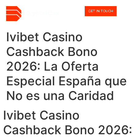
GET IN TOUCH
Ivibet Casino
Cashback Bono
2026: La Oferta
Especial España que
No es una Caridad
Ivibet Casino
Cashback Bono 2026: