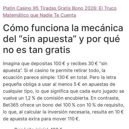
Platin Casino 95 Tiradas Gratis Bono 2026: El Truco
Matemático que Nadie Te Cuenta
Cómo funciona la mecánica
del “sin apuesta” y por qué
no es tan gratis
Imagina que depositas 100 € y recibes 30 € “sin
apuesta”. Si el casino te permite retirar todo, la
ecuación parece simple: 130 € en total. Pero la letra
pequeña obliga a usar al menos 5 € en apuestas de
cualquier tipo, lo que significa que cada euro jugado se
vuelve un 1,2 % de comisión encubierta. En contraste,
Bet365 ofrece un bono del 100 % con 10 % de requisito,
lo que, al calcular la inversión necesaria, resulta en 10 €
de apuesta extra para mover 110 €.