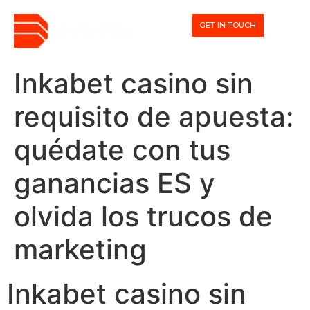
GET IN TOUCH
Inkabet casino sin
requisito de apuesta:
quédate con tus
ganancias ES y
olvida los trucos de
marketing
Inkabet casino sin