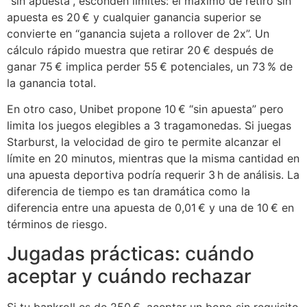
“sin apuesta”, esconden límites: el máximo de retiro sin
apuesta es 20 € y cualquier ganancia superior se
convierte en “ganancia sujeta a rollover de 2x”. Un
cálculo rápido muestra que retirar 20 € después de
ganar 75 € implica perder 55 € potenciales, un 73 % de
la ganancia total.
En otro caso, Unibet propone 10 € “sin apuesta” pero
limita los juegos elegibles a 3 tragamonedas. Si juegas
Starburst, la velocidad de giro te permite alcanzar el
límite en 20 minutos, mientras que la misma cantidad en
una apuesta deportiva podría requerir 3 h de análisis. La
diferencia de tiempo es tan dramática como la
diferencia entre una apuesta de 0,01 € y una de 10 € en
términos de riesgo.
Jugadas prácticas: cuándo
aceptar y cuándo rechazar
Si tu bankroll es de 250 €, aceptar un bono sin requisito