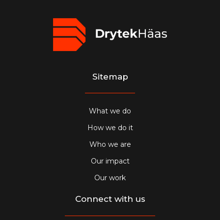
Sitemap
What we do
How we do it
Who we are
Our impact
Our work
Connect with us