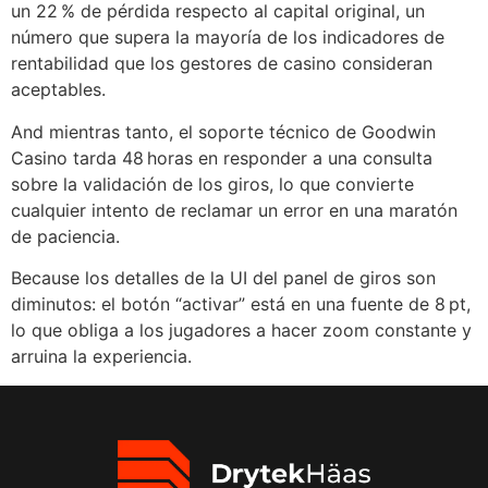
un 22 % de pérdida respecto al capital original, un
número que supera la mayoría de los indicadores de
rentabilidad que los gestores de casino consideran
aceptables.
And mientras tanto, el soporte técnico de Goodwin
Casino tarda 48 horas en responder a una consulta
sobre la validación de los giros, lo que convierte
cualquier intento de reclamar un error en una maratón
de paciencia.
Because los detalles de la UI del panel de giros son
diminutos: el botón “activar” está en una fuente de 8 pt,
lo que obliga a los jugadores a hacer zoom constante y
arruina la experiencia.