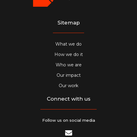
Sitemap
What we do
How we do it
Who we are
Our impact
Our work
Connect with us
Follow us on social media