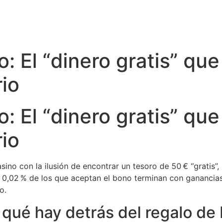
ME
WHAT WE DO
WHO WE ARE
OUR IMPACT
OU
: El “dinero gratis” qu
rio
: El “dinero gratis” qu
rio
no con la ilusión de encontrar un tesoro de 50 € “gratis”,
n 0,02 % de los que aceptan el bono terminan con ganancias 
o.
 qué hay detrás del regalo de