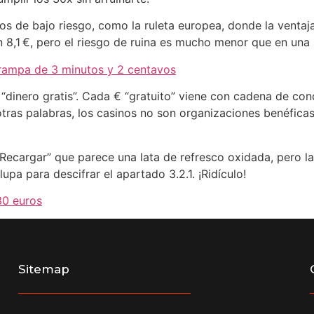
s de bajo riesgo, como la ruleta europea, donde la ventaja 
 8,1 €, pero el riesgo de ruina es mucho menor que en una sl
 trampa de 3 minutos y 2 centavos
l “dinero gratis”. Cada € “gratuito” viene con cadena de co
tras palabras, los casinos no son organizaciones benéficas;
ecargar” que parece una lata de refresco oxidada, pero la 
upa para descifrar el apartado 3.2.1. ¡Ridículo!
30 euros
Sitemap