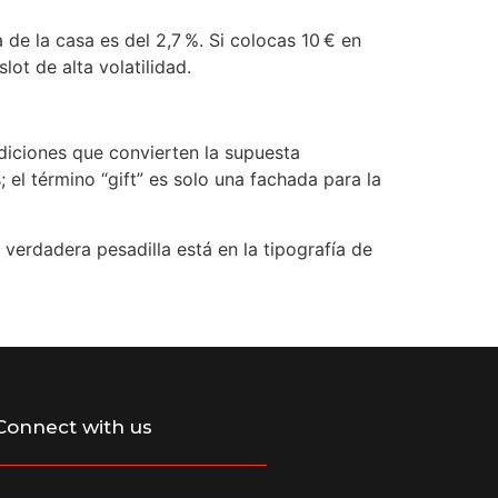
de la casa es del 2,7 %. Si colocas 10 € en
ot de alta volatilidad.
ndiciones que convierten la supuesta
 el término “gift” es solo una fachada para la
verdadera pesadilla está en la tipografía de
Connect with us