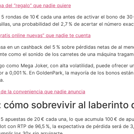
pa del “regalo” que nadie quiere
ar 5 rondas de 10 € cada una antes de activar el bono de 30
sillas, una probabilidad del 2,7 % de acertar el número exac
atis online nuevas” que nadie te cuenta
sa en un cashback del 5 % sobre pérdidas netas de al meno
ente como el sonido de los carretes de una máquina trag
ego como Mega Joker, con alta volatilidad, puede ofrecer un
rior a 0,001 %. En GoldenPark, la mayoría de los bonos est
a.
de la conveniencia que nadie anuncia
 cómo sobrevivir al laberinto 
en 5 apuestas de 20 € cada una, lo que acumula 100 € de apu
slot con RTP de 96,5 %, la expectativa de pérdida será de 
mplir los 30x sin arruinarte.