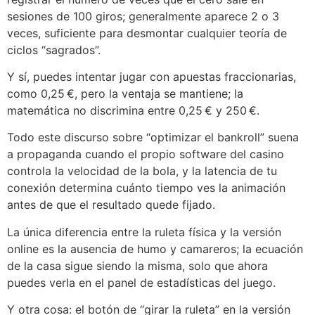
sesiones de 100 giros; generalmente aparece 2 o 3
veces, suficiente para desmontar cualquier teoría de
ciclos “sagrados”.
Y sí, puedes intentar jugar con apuestas fraccionarias,
como 0,25 €, pero la ventaja se mantiene; la
matemática no discrimina entre 0,25 € y 250 €.
Todo este discurso sobre “optimizar el bankroll” suena
a propaganda cuando el propio software del casino
controla la velocidad de la bola, y la latencia de tu
conexión determina cuánto tiempo ves la animación
antes de que el resultado quede fijado.
La única diferencia entre la ruleta física y la versión
online es la ausencia de humo y camareros; la ecuación
de la casa sigue siendo la misma, solo que ahora
puedes verla en el panel de estadísticas del juego.
Y otra cosa: el botón de “girar la ruleta” en la versión