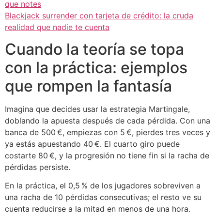
que notes
Blackjack surrender con tarjeta de crédito: la cruda
realidad que nadie te cuenta
Cuando la teoría se topa
con la práctica: ejemplos
que rompen la fantasía
Imagina que decides usar la estrategia Martingale,
doblando la apuesta después de cada pérdida. Con una
banca de 500 €, empiezas con 5 €, pierdes tres veces y
ya estás apuestando 40 €. El cuarto giro puede
costarte 80 €, y la progresión no tiene fin si la racha de
pérdidas persiste.
En la práctica, el 0,5 % de los jugadores sobreviven a
una racha de 10 pérdidas consecutivas; el resto ve su
cuenta reducirse a la mitad en menos de una hora.