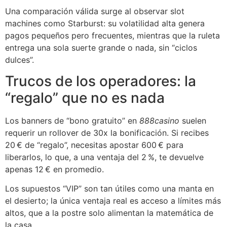
Una comparación válida surge al observar slot
machines como Starburst: su volatilidad alta genera
pagos pequeños pero frecuentes, mientras que la ruleta
entrega una sola suerte grande o nada, sin “ciclos
dulces”.
Trucos de los operadores: la
“regalo” que no es nada
Los banners de “bono gratuito” en
888casino
suelen
requerir un rollover de 30x la bonificación. Si recibes
20 € de “regalo”, necesitas apostar 600 € para
liberarlos, lo que, a una ventaja del 2 %, te devuelve
apenas 12 € en promedio.
Los supuestos “VIP” son tan útiles como una manta en
el desierto; la única ventaja real es acceso a límites más
altos, que a la postre solo alimentan la matemática de
la casa.