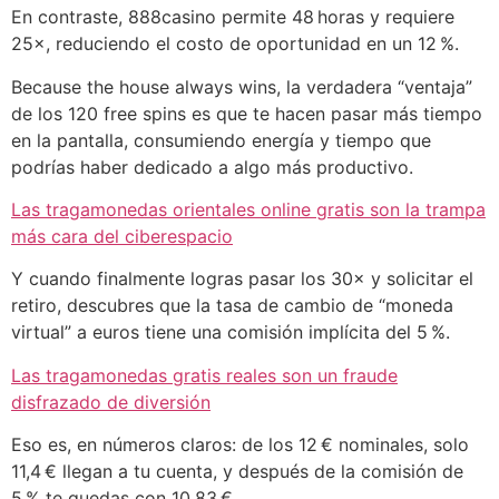
En contraste, 888casino permite 48 horas y requiere
25×, reduciendo el costo de oportunidad en un 12 %.
Because the house always wins, la verdadera “ventaja”
de los 120 free spins es que te hacen pasar más tiempo
en la pantalla, consumiendo energía y tiempo que
podrías haber dedicado a algo más productivo.
Las tragamonedas orientales online gratis son la trampa
más cara del ciberespacio
Y cuando finalmente logras pasar los 30× y solicitar el
retiro, descubres que la tasa de cambio de “moneda
virtual” a euros tiene una comisión implícita del 5 %.
Las tragamonedas gratis reales son un fraude
disfrazado de diversión
Eso es, en números claros: de los 12 € nominales, solo
11,4 € llegan a tu cuenta, y después de la comisión de
5 % te quedas con 10,83 €.