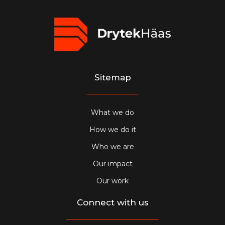
Sitemap
What we do
How we do it
Who we are
Our impact
Our work
Connect with us