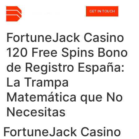
GET IN TOUCH
FortuneJack Casino
120 Free Spins Bono
de Registro España:
La Trampa
Matemática que No
Necesitas
FortuneJack Casino