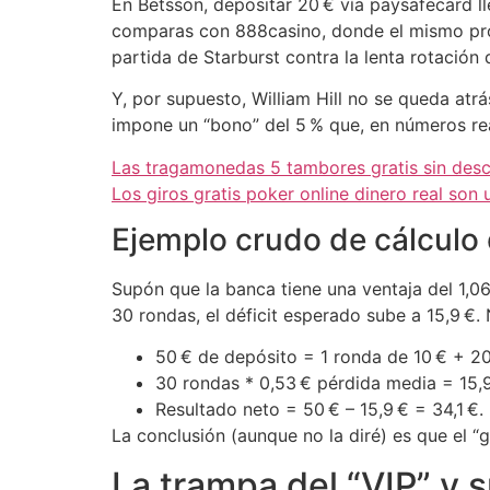
En Betsson, depositar 20 € vía paysafecard ll
comparas con 888casino, donde el mismo proce
partida de Starburst contra la lenta rotación
Y, por supuesto, William Hill no se queda atr
impone un “bono” del 5 % que, en números real
Las tragamonedas 5 tambores gratis sin desca
Los giros gratis poker online dinero real so
Ejemplo crudo de cálculo
Supón que la banca tiene una ventaja del 1,06
30 rondas, el déficit esperado sube a 15,9 €. 
50 € de depósito = 1 ronda de 10 € + 20
30 rondas * 0,53 € pérdida media = 15,9
Resultado neto = 50 € – 15,9 € = 34,1 €.
La conclusión (aunque no la diré) es que el “g
La trampa del “VIP” y 