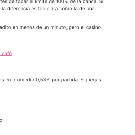
es de tocar el límite de 100 € de la banca. Si
la diferencia es tan clara como la de una
crédito en menos de un minuto, pero el casino
e café
as en promedio 0,53 € por partida. Si juegas
o.