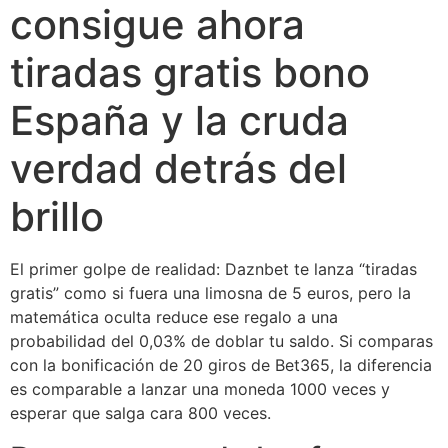
consigue ahora
tiradas gratis bono
España y la cruda
verdad detrás del
brillo
El primer golpe de realidad: Daznbet te lanza “tiradas
gratis” como si fuera una limosna de 5 euros, pero la
matemática oculta reduce ese regalo a una
probabilidad del 0,03% de doblar tu saldo. Si comparas
con la bonificación de 20 giros de Bet365, la diferencia
es comparable a lanzar una moneda 1000 veces y
esperar que salga cara 800 veces.