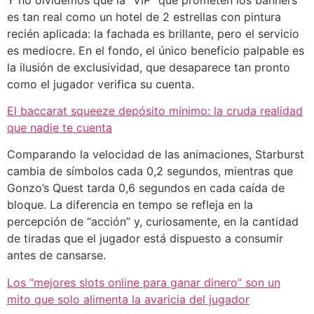
es tan real como un hotel de 2 estrellas con pintura
recién aplicada: la fachada es brillante, pero el servicio
es mediocre. En el fondo, el único beneficio palpable es
la ilusión de exclusividad, que desaparece tan pronto
como el jugador verifica su cuenta.
El baccarat squeeze depósito mínimo: la cruda realidad
que nadie te cuenta
Comparando la velocidad de las animaciones, Starburst
cambia de símbolos cada 0,2 segundos, mientras que
Gonzo’s Quest tarda 0,6 segundos en cada caída de
bloque. La diferencia en tempo se refleja en la
percepción de “acción” y, curiosamente, en la cantidad
de tiradas que el jugador está dispuesto a consumir
antes de cansarse.
Los “mejores slots online para ganar dinero” son un
mito que solo alimenta la avaricia del jugador