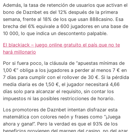
Además, la tasa de retención de usuarios que activan el
bono de Daznbet es del 12% después de la primera
semana, frente al 18% de los que usan 888casino. Esa
brecha del 6% equivale a 600 jugadores en una base de
10 000, lo que indica un descontento palpable.
El blackjack – juego online gratuito el país que no te
hará millonario
Por si fuera poco, la cláusula de “apuestas mínimas de
1,00 €” obliga a los jugadores a perder al menos 7 € en
7 días para cumplir con el rollover de 30 €. Si la pérdida
media diaria es de 1,50 €, el jugador necesitará 4,66
días solo para alcanzar el requisito, sin contar los
impuestos ni las posibles restricciones de horario.
Los promotores de Daznbet intentan disfrazar esta
matemática con colores neón y frases como “¡Juega
ahora y gana!”. Pero la verdad es que el 93% de los
beneficios provienen del margen del casino, no del azar