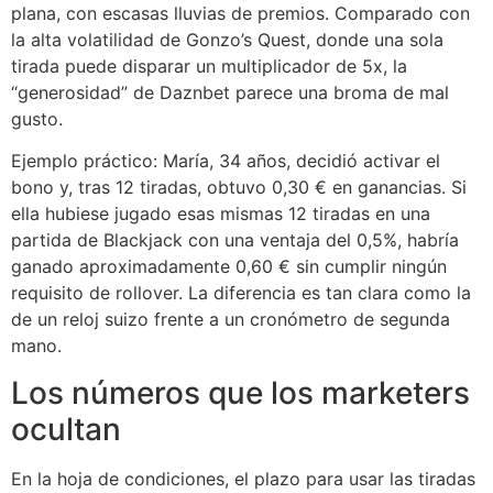
plana, con escasas lluvias de premios. Comparado con
la alta volatilidad de Gonzo’s Quest, donde una sola
tirada puede disparar un multiplicador de 5x, la
“generosidad” de Daznbet parece una broma de mal
gusto.
Ejemplo práctico: María, 34 años, decidió activar el
bono y, tras 12 tiradas, obtuvo 0,30 € en ganancias. Si
ella hubiese jugado esas mismas 12 tiradas en una
partida de Blackjack con una ventaja del 0,5%, habría
ganado aproximadamente 0,60 € sin cumplir ningún
requisito de rollover. La diferencia es tan clara como la
de un reloj suizo frente a un cronómetro de segunda
mano.
Los números que los marketers
ocultan
En la hoja de condiciones, el plazo para usar las tiradas