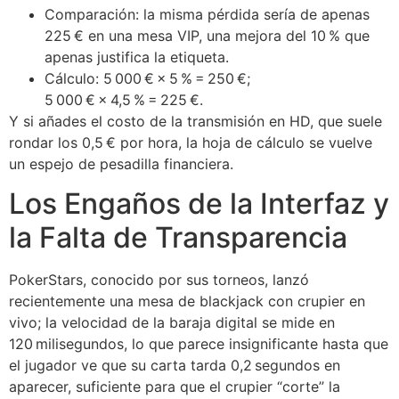
Comparación: la misma pérdida sería de apenas
225 € en una mesa VIP, una mejora del 10 % que
apenas justifica la etiqueta.
Cálculo: 5 000 € × 5 % = 250 €;
5 000 € × 4,5 % = 225 €.
Y si añades el costo de la transmisión en HD, que suele
rondar los 0,5 € por hora, la hoja de cálculo se vuelve
un espejo de pesadilla financiera.
Los Engaños de la Interfaz y
la Falta de Transparencia
PokerStars, conocido por sus torneos, lanzó
recientemente una mesa de blackjack con crupier en
vivo; la velocidad de la baraja digital se mide en
120 milisegundos, lo que parece insignificante hasta que
el jugador ve que su carta tarda 0,2 segundos en
aparecer, suficiente para que el crupier “corte” la