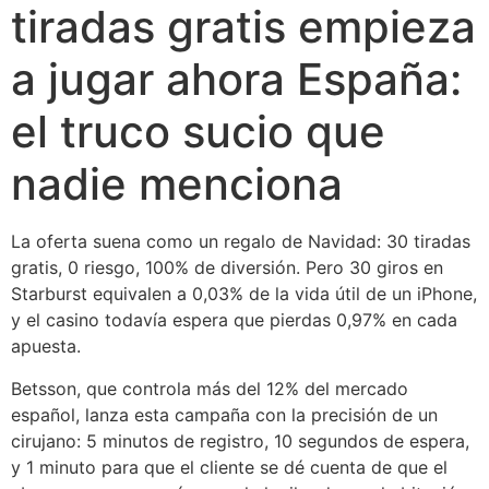
tiradas gratis empieza
a jugar ahora España:
el truco sucio que
nadie menciona
La oferta suena como un regalo de Navidad: 30 tiradas
gratis, 0 riesgo, 100% de diversión. Pero 30 giros en
Starburst equivalen a 0,03% de la vida útil de un iPhone,
y el casino todavía espera que pierdas 0,97% en cada
apuesta.
Betsson, que controla más del 12% del mercado
español, lanza esta campaña con la precisión de un
cirujano: 5 minutos de registro, 10 segundos de espera,
y 1 minuto para que el cliente se dé cuenta de que el