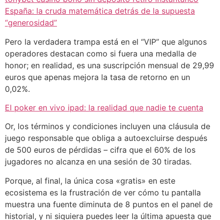
España: la cruda matemática detrás de la supuesta
“generosidad”
Pero la verdadera trampa está en el “VIP” que algunos
operadores destacan como si fuera una medalla de
honor; en realidad, es una suscripción mensual de 29,99
euros que apenas mejora la tasa de retorno en un
0,02%.
El poker en vivo ipad: la realidad que nadie te cuenta
Or, los términos y condiciones incluyen una cláusula de
juego responsable que obliga a autoexcluirse después
de 500 euros de pérdidas – cifra que el 60% de los
jugador­es no alcanza en una sesión de 30 tiradas.
Porque, al final, la única cosa «gratis» en este
ecosistema es la frustración de ver cómo tu pantalla
muestra una fuente diminuta de 8 puntos en el panel de
historial, y ni siquiera puedes leer la última apuesta que