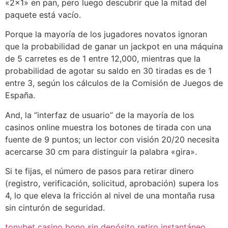
«2×1» en pan, pero luego descubrir que la mitad del
paquete está vacío.
Porque la mayoría de los jugadores novatos ignoran
que la probabilidad de ganar un jackpot en una máquina
de 5 carretes es de 1 entre 12,000, mientras que la
probabilidad de agotar su saldo en 30 tiradas es de 1
entre 3, según los cálculos de la Comisión de Juegos de
España.
And, la “interfaz de usuario” de la mayoría de los
casinos online muestra los botones de tirada con una
fuente de 9 puntos; un lector con visión 20/20 necesita
acercarse 30 cm para distinguir la palabra «gira».
Si te fijas, el número de pasos para retirar dinero
(registro, verificación, solicitud, aprobación) supera los
4, lo que eleva la fricción al nivel de una montaña rusa
sin cinturón de seguridad.
tonybet casino bono sin depósito retiro instantáneo