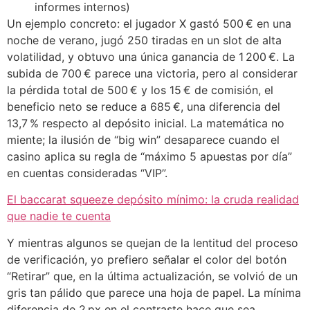
informes internos)
Un ejemplo concreto: el jugador X gastó 500 € en una
noche de verano, jugó 250 tiradas en un slot de alta
volatilidad, y obtuvo una única ganancia de 1 200 €. La
subida de 700 € parece una victoria, pero al considerar
la pérdida total de 500 € y los 15 € de comisión, el
beneficio neto se reduce a 685 €, una diferencia del
13,7 % respecto al depósito inicial. La matemática no
miente; la ilusión de “big win” desaparece cuando el
casino aplica su regla de “máximo 5 apuestas por día”
en cuentas consideradas “VIP”.
El baccarat squeeze depósito mínimo: la cruda realidad
que nadie te cuenta
Y mientras algunos se quejan de la lentitud del proceso
de verificación, yo prefiero señalar el color del botón
“Retirar” que, en la última actualización, se volvió de un
gris tan pálido que parece una hoja de papel. La mínima
diferencia de 2 px en el contraste hace que sea