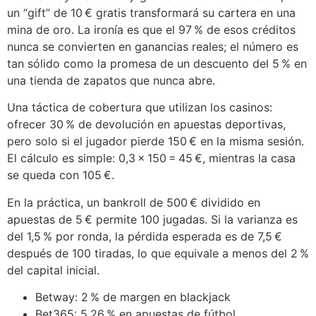
un “gift” de 10 € gratis transformará su cartera en una
mina de oro. La ironía es que el 97 % de esos créditos
nunca se convierten en ganancias reales; el número es
tan sólido como la promesa de un descuento del 5 % en
una tienda de zapatos que nunca abre.
Una táctica de cobertura que utilizan los casinos:
ofrecer 30 % de devolución en apuestas deportivas,
pero solo si el jugador pierde 150 € en la misma sesión.
El cálculo es simple: 0,3 × 150 = 45 €, mientras la casa
se queda con 105 €.
En la práctica, un bankroll de 500 € dividido en
apuestas de 5 € permite 100 jugadas. Si la varianza es
del 1,5 % por ronda, la pérdida esperada es de 7,5 €
después de 100 tiradas, lo que equivale a menos del 2 %
del capital inicial.
Betway: 2 % de margen en blackjack
Bet365: 5,26 % en apuestas de fútbol