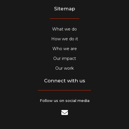
Sitemap
What we do
How we do it
Who we are
Our impact
Our work
Connect with us
Follow us on social media