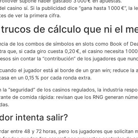
 rollover supone haber gastado 3 000 € en apuestas.
l casino sí. Si la publicidad dice “gana hasta 1 000 €”, la 
es de ver la primera cifra.
 trucos de cálculo que ni el m
encia de los combos de símbolos en slots como Book of Dea
ra que, si cada giro cuesta 0,20 €, el casino necesita 1 00
esos sin contar la “contribución” de los jugadores que nunc
 cuando el jugador está al borde de un gran win; reduce la
asa en un 0,15 % por cada ronda extra.
 la “seguridad” de los casinos regulados, la industria resp
ante de comida rápida: revisan que los RNG generan número
das.
or intenta salir?
rdar entre 48 y 72 horas, pero los jugadores que solicitan