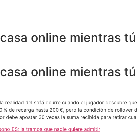
ME
WHAT WE DO
WHO WE ARE
OUR IMPACT
OU
 casa online mientras tú
 casa online mientras tú
y la realidad del sofá ocurre cuando el jugador descubre qu
0 % de recarga hasta 200 €, pero la condición de rollover 
dor debe apostar 30 veces la suma recibida para retirar cua
bono ES: la trampa que nadie quiere admitir