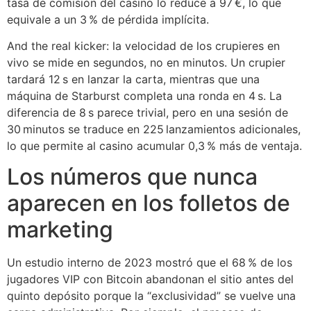
tasa de comisión del casino lo reduce a 97 €, lo que
equivale a un 3 % de pérdida implícita.
And the real kicker: la velocidad de los crupieres en
vivo se mide en segundos, no en minutos. Un crupier
tardará 12 s en lanzar la carta, mientras que una
máquina de Starburst completa una ronda en 4 s. La
diferencia de 8 s parece trivial, pero en una sesión de
30 minutos se traduce en 225 lanzamientos adicionales,
lo que permite al casino acumular 0,3 % más de ventaja.
Los números que nunca
aparecen en los folletos de
marketing
Un estudio interno de 2023 mostró que el 68 % de los
jugadores VIP con Bitcoin abandonan el sitio antes del
quinto depósito porque la “exclusividad” se vuelve una