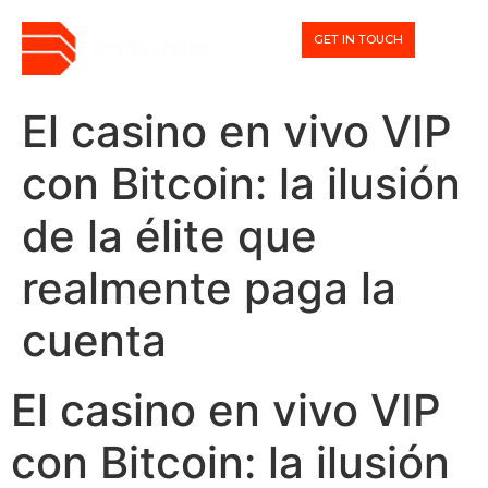
GET IN TOUCH
El casino en vivo VIP
con Bitcoin: la ilusión
de la élite que
realmente paga la
cuenta
El casino en vivo VIP
con Bitcoin: la ilusión