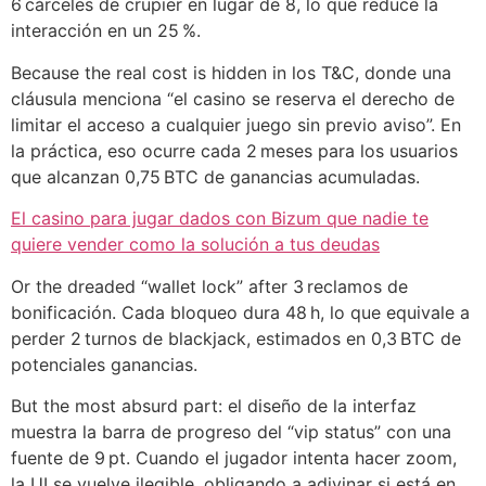
6 cárceles de crupier en lugar de 8, lo que reduce la
interacción en un 25 %.
Because the real cost is hidden in los T&C, donde una
cláusula menciona “el casino se reserva el derecho de
limitar el acceso a cualquier juego sin previo aviso”. En
la práctica, eso ocurre cada 2 meses para los usuarios
que alcanzan 0,75 BTC de ganancias acumuladas.
El casino para jugar dados con Bizum que nadie te
quiere vender como la solución a tus deudas
Or the dreaded “wallet lock” after 3 reclamos de
bonificación. Cada bloqueo dura 48 h, lo que equivale a
perder 2 turnos de blackjack, estimados en 0,3 BTC de
potenciales ganancias.
But the most absurd part: el diseño de la interfaz
muestra la barra de progreso del “vip status” con una
fuente de 9 pt. Cuando el jugador intenta hacer zoom,
la UI se vuelve ilegible, obligando a adivinar si está en