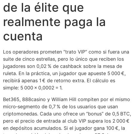
de la élite que
realmente paga la
cuenta
Los operadores prometen “trato VIP” como si fuera una
suite de cinco estrellas, pero lo único que reciben los
jugadores son 0,02 % de cashback sobre la mesa de
ruleta. En la práctica, un jugador que apueste 5 000 €,
recibirá apenas 1 € de retorno extra. El cálculo es
simple: 5 000 × 0,0002 = 1.
Bet365, 888casino y William Hill compiten por el mismo
micro‑segmento de 0,7 % de los usuarios que usan
criptomonedas. Cada uno ofrece un “bonus” de 0,5 BTC,
pero el precio de entrada al club VIP supera los 2 000 €
en depósitos acumulados. Si el jugador gana 100 €, la