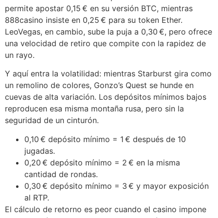
permite apostar 0,15 € en su versión BTC, mientras
888casino insiste en 0,25 € para su token Ether.
LeoVegas, en cambio, sube la puja a 0,30 €, pero ofrece
una velocidad de retiro que compite con la rapidez de
un rayo.
Y aquí entra la volatilidad: mientras Starburst gira como
un remolino de colores, Gonzo’s Quest se hunde en
cuevas de alta variación. Los depósitos mínimos bajos
reproducen esa misma montaña rusa, pero sin la
seguridad de un cinturón.
0,10 € depósito mínimo = 1 € después de 10
jugadas.
0,20 € depósito mínimo = 2 € en la misma
cantidad de rondas.
0,30 € depósito mínimo = 3 € y mayor exposición
al RTP.
El cálculo de retorno es peor cuando el casino impone