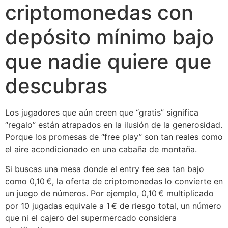
criptomonedas con
depósito mínimo bajo
que nadie quiere que
descubras
Los jugadores que aún creen que “gratis” significa
“regalo” están atrapados en la ilusión de la generosidad.
Porque los promesas de “free play” son tan reales como
el aire acondicionado en una cabaña de montaña.
Si buscas una mesa donde el entry fee sea tan bajo
como 0,10 €, la oferta de criptomonedas lo convierte en
un juego de números. Por ejemplo, 0,10 € multiplicado
por 10 jugadas equivale a 1 € de riesgo total, un número
que ni el cajero del supermercado considera