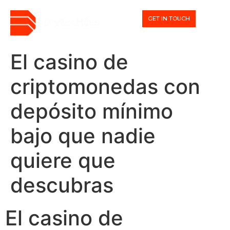
GET IN TOUCH
El casino de
criptomonedas con
depósito mínimo
bajo que nadie
quiere que
descubras
El casino de