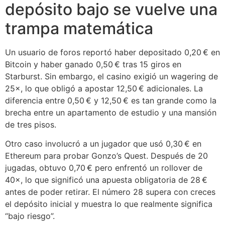
depósito bajo se vuelve una
trampa matemática
Un usuario de foros reportó haber depositado 0,20 € en
Bitcoin y haber ganado 0,50 € tras 15 giros en
Starburst. Sin embargo, el casino exigió un wagering de
25×, lo que obligó a apostar 12,50 € adicionales. La
diferencia entre 0,50 € y 12,50 € es tan grande como la
brecha entre un apartamento de estudio y una mansión
de tres pisos.
Otro caso involucró a un jugador que usó 0,30 € en
Ethereum para probar Gonzo’s Quest. Después de 20
jugadas, obtuvo 0,70 € pero enfrentó un rollover de
40×, lo que significó una apuesta obligatoria de 28 €
antes de poder retirar. El número 28 supera con creces
el depósito inicial y muestra lo que realmente significa
“bajo riesgo”.