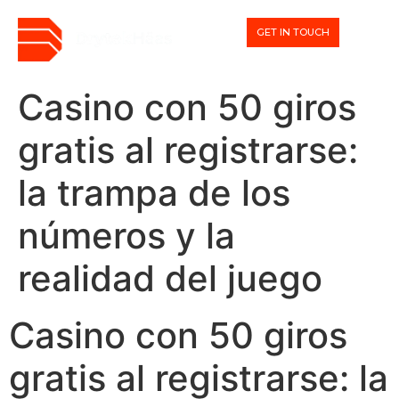
GET IN TOUCH
Casino con 50 giros
gratis al registrarse:
la trampa de los
números y la
realidad del juego
Casino con 50 giros
gratis al registrarse: la