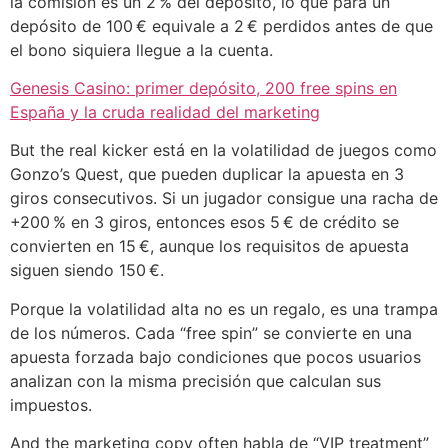
la comisión es un 2 % del depósito, lo que para un
depósito de 100 € equivale a 2 € perdidos antes de que
el bono siquiera llegue a la cuenta.
Genesis Casino: primer depósito, 200 free spins en
España y la cruda realidad del marketing
But the real kicker está en la volatilidad de juegos como
Gonzo’s Quest, que pueden duplicar la apuesta en 3
giros consecutivos. Si un jugador consigue una racha de
+200 % en 3 giros, entonces esos 5 € de crédito se
convierten en 15 €, aunque los requisitos de apuesta
siguen siendo 150 €.
Porque la volatilidad alta no es un regalo, es una trampa
de los números. Cada “free spin” se convierte en una
apuesta forzada bajo condiciones que pocos usuarios
analizan con la misma precisión que calculan sus
impuestos.
And the marketing copy often habla de “VIP treatment”