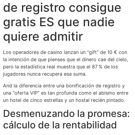
de registro consigue
gratis ES que nadie
quiere admitir
Los operadores de casino lanzan un “gift” de 10 € con
la intención de que pienses que el dinero cae del cielo,
pero la estadística real muestra que el 87 % de los
jugadores nunca recupera esa suma.
And la diferencia entre una bonificación de registro y
una “oferta VIP” es tan profunda como el abismo entre
un hotel de cinco estrellas y un hostal recién pintado.
Desmenuzando la promesa:
cálculo de la rentabilidad