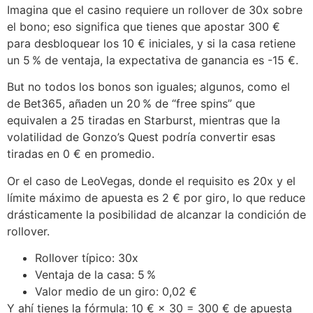
Imagina que el casino requiere un rollover de 30x sobre
el bono; eso significa que tienes que apostar 300 €
para desbloquear los 10 € iniciales, y si la casa retiene
un 5 % de ventaja, la expectativa de ganancia es -15 €.
But no todos los bonos son iguales; algunos, como el
de Bet365, añaden un 20 % de “free spins” que
equivalen a 25 tiradas en Starburst, mientras que la
volatilidad de Gonzo’s Quest podría convertir esas
tiradas en 0 € en promedio.
Or el caso de LeoVegas, donde el requisito es 20x y el
límite máximo de apuesta es 2 € por giro, lo que reduce
drásticamente la posibilidad de alcanzar la condición de
rollover.
Rollover típico: 30x
Ventaja de la casa: 5 %
Valor medio de un giro: 0,02 €
Y ahí tienes la fórmula: 10 € × 30 = 300 € de apuesta