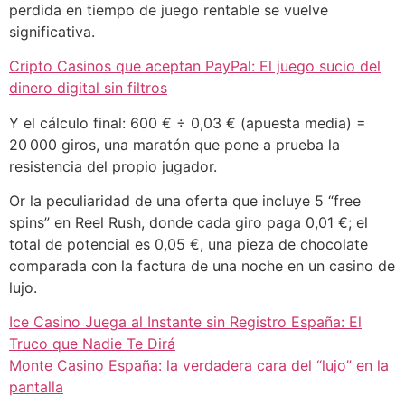
perdida en tiempo de juego rentable se vuelve
significativa.
Cripto Casinos que aceptan PayPal: El juego sucio del
dinero digital sin filtros
Y el cálculo final: 600 € ÷ 0,03 € (apuesta media) =
20 000 giros, una maratón que pone a prueba la
resistencia del propio jugador.
Or la peculiaridad de una oferta que incluye 5 “free
spins” en Reel Rush, donde cada giro paga 0,01 €; el
total de potencial es 0,05 €, una pieza de chocolate
comparada con la factura de una noche en un casino de
lujo.
Ice Casino Juega al Instante sin Registro España: El
Truco que Nadie Te Dirá
Monte Casino España: la verdadera cara del “lujo” en la
pantalla