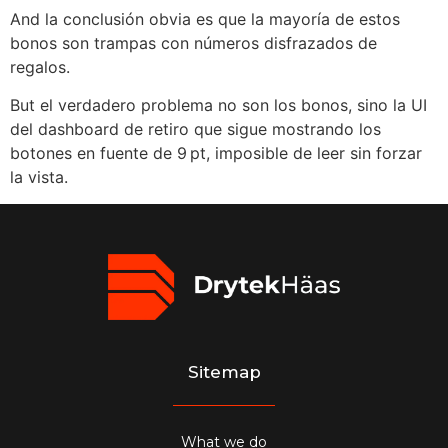
And la conclusión obvia es que la mayoría de estos
bonos son trampas con números disfrazados de
regalos.
But el verdadero problema no son los bonos, sino la UI
del dashboard de retiro que sigue mostrando los
botones en fuente de 9 pt, imposible de leer sin forzar
la vista.
Sitemap
What we do