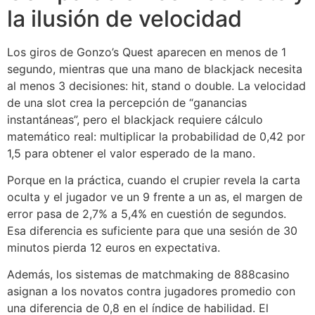
la ilusión de velocidad
Los giros de Gonzo’s Quest aparecen en menos de 1
segundo, mientras que una mano de blackjack necesita
al menos 3 decisiones: hit, stand o double. La velocidad
de una slot crea la percepción de “ganancias
instantáneas”, pero el blackjack requiere cálculo
matemático real: multiplicar la probabilidad de 0,42 por
1,5 para obtener el valor esperado de la mano.
Porque en la práctica, cuando el crupier revela la carta
oculta y el jugador ve un 9 frente a un as, el margen de
error pasa de 2,7% a 5,4% en cuestión de segundos.
Esa diferencia es suficiente para que una sesión de 30
minutos pierda 12 euros en expectativa.
Además, los sistemas de matchmaking de 888casino
asignan a los novatos contra jugadores promedio con
una diferencia de 0,8 en el índice de habilidad. El