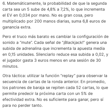
6. Matemáticamente, la probabilidad de que la segunda
carta sea un 5 sube de 4,8% a 7,2%, lo que incrementa
el EV en 0,034 por mano. No es gran cosa, pero
multiplicado por 200 manos diarias, suma 6,8 euros de
ganancia extra.
Pero el truco más barato es cambiar la configuración de
sonido a “mute”. Cada señal de “¡Blackjack!” genera una
subida de adrenalina que incrementa la apuesta media
en 0,15 unidades. Silenciarlo reduce esa subida a 0,02, y
el jugador gasta 3 euros menos en una sesión de 30
minutos.
Otra táctica: utilizar la función “replay” para observar la
secuencia de cartas de la ronda anterior. En promedio,
los patrones de baraja se repiten cada 52 cartas, lo que
permite predecir la próxima carta con un 5% de
efectividad extra. No es suficiente para ganar, pero sí
para no perder tanto.