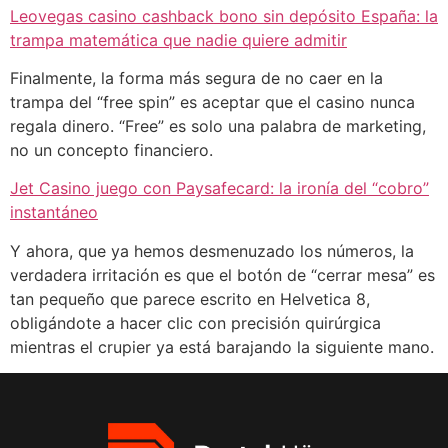
Leovegas casino cashback bono sin depósito España: la
trampa matemática que nadie quiere admitir
Finalmente, la forma más segura de no caer en la
trampa del “free spin” es aceptar que el casino nunca
regala dinero. “Free” es solo una palabra de marketing,
no un concepto financiero.
Jet Casino juego con Paysafecard: la ironía del “cobro”
instantáneo
Y ahora, que ya hemos desmenuzado los números, la
verdadera irritación es que el botón de “cerrar mesa” es
tan pequeño que parece escrito en Helvetica 8,
obligándote a hacer clic con precisión quirúrgica
mientras el crupier ya está barajando la siguiente mano.