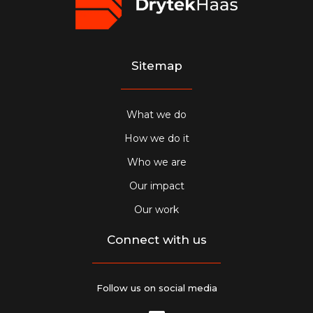
Sitemap
What we do
How we do it
Who we are
Our impact
Our work
Connect with us
Follow us on social media