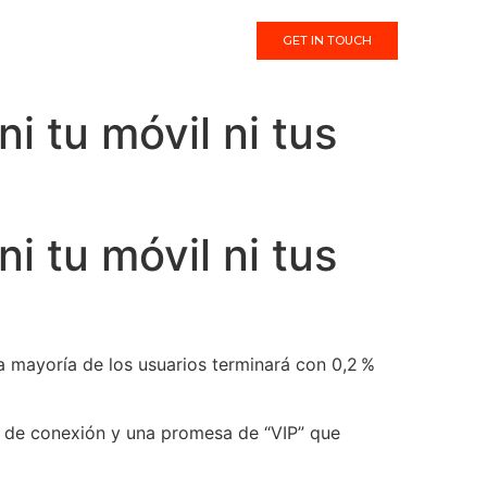
GET IN TOUCH
R WORK
i tu móvil ni tus
i tu móvil ni tus
a mayoría de los usuarios terminará con 0,2 %
s de conexión y una promesa de “VIP” que