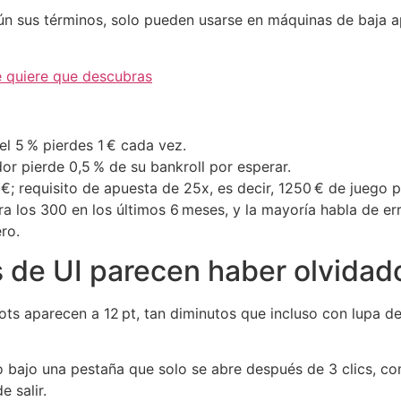
egún sus términos, solo pueden usarse en máquinas de baja 
ie quiere que descubras
el 5 % pierdes 1 € cada vez.
or pierde 0,5 % de su bankroll por esperar.
€; requisito de apuesta de 25x, es decir, 1250 € de juego pa
a los 300 en los últimos 6 meses, y la mayoría habla de err
ro.
s de UI parecen haber olvidad
 slots aparecen a 12 pt, tan diminutos que incluso con lupa 
do bajo una pestaña que solo se abre después de 3 clics, com
e salir.