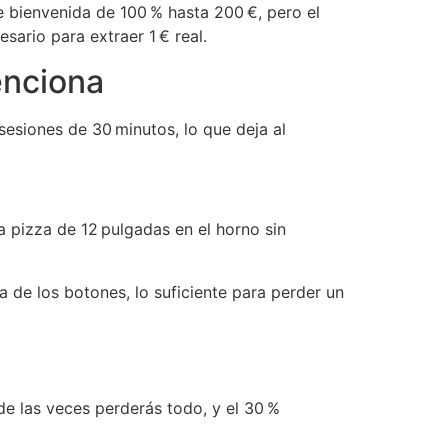
e bienvenida de 100 % hasta 200 €, pero el
ario para extraer 1 € real.
enciona
esiones de 30 minutos, lo que deja al
a pizza de 12 pulgadas en el horno sin
 de los botones, lo suficiente para perder un
 de las veces perderás todo, y el 30 %