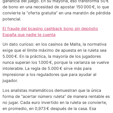
ganancia del juego. En su mayoría, eso transforma 50 €
de bono en una necesidad de apostar 150 000 €, lo que
convierte la “oferta gratuita” en una maratón de pérdida
potencial.
El fraude del bcasino cashback bono sin depósito
España que nadie te cuenta
Un dato curioso: en los casinos de Malta, la normativa
exige que el límite máximo de apuesta en la ruleta sea
5.000 €. En la práctica, la mayoría de los jugadores
nunca superan los 1.000 €, porque la varianza se vuelve
intolerable. La regla de 5.000 € sirve más para
impresionar a los reguladores que para ayudar al
jugador.
Los analistas matemáticos demuestran que la única
forma de “acertar número ruleta” de manera rentable es
no jugar. Cada euro invertido en la ruleta se convierte,
en promedio, en 0,973 € después de la casa. Esa