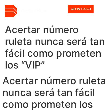
GET IN TOUCH
Acertar número
ruleta nunca será tan
fácil como prometen
los “VIP”
Acertar número ruleta
nunca será tan fácil
como prometen los