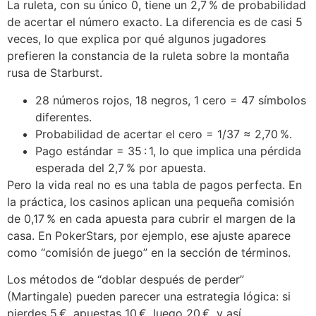
La ruleta, con su único 0, tiene un 2,7 % de probabilidad
de acertar el número exacto. La diferencia es de casi 5
veces, lo que explica por qué algunos jugadores
prefieren la constancia de la ruleta sobre la montaña
rusa de Starburst.
28 números rojos, 18 negros, 1 cero = 47 símbolos
diferentes.
Probabilidad de acertar el cero = 1/37 ≈ 2,70 %.
Pago estándar = 35 : 1, lo que implica una pérdida
esperada del 2,7 % por apuesta.
Pero la vida real no es una tabla de pagos perfecta. En
la práctica, los casinos aplican una pequeña comisión
de 0,17 % en cada apuesta para cubrir el margen de la
casa. En PokerStars, por ejemplo, ese ajuste aparece
como “comisión de juego” en la sección de términos.
Los métodos de “doblar después de perder”
(Martingale) pueden parecer una estrategia lógica: si
pierdes 5 €, apuestas 10 €, luego 20 €, y así