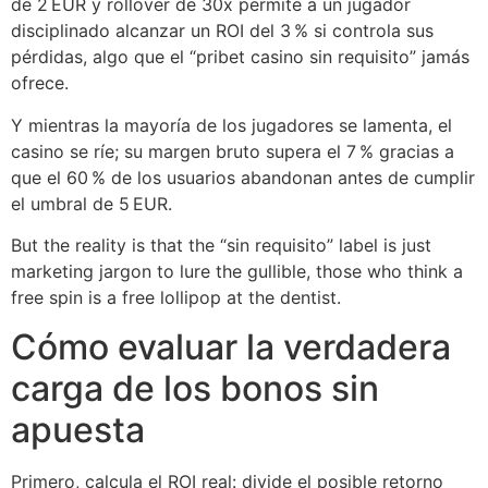
de 2 EUR y rollover de 30x permite a un jugador
disciplinado alcanzar un ROI del 3 % si controla sus
pérdidas, algo que el “pribet casino sin requisito” jamás
ofrece.
Y mientras la mayoría de los jugadores se lamenta, el
casino se ríe; su margen bruto supera el 7 % gracias a
que el 60 % de los usuarios abandonan antes de cumplir
el umbral de 5 EUR.
But the reality is that the “sin requisito” label is just
marketing jargon to lure the gullible, those who think a
free spin is a free lollipop at the dentist.
Cómo evaluar la verdadera
carga de los bonos sin
apuesta
Primero, calcula el ROI real: divide el posible retorno