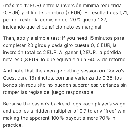
(máximo 12 EUR) entre la inversión mínima requerida
(0 EUR) y el límite de retiro (7 EUR). El resultado es 1,71,
pero al restar la comisión del 20 % queda 1,37,
indicando que el beneficio neto es marginal.
Then, apply a simple test: if you need 15 minutos para
completar 20 giros y cada giro cuesta 0,10 EUR, la
inversión total es 2 EUR. Al ganar 1,2 EUR, la pérdida
neta es 0,8 EUR, lo que equivale a un -40 % de retorno.
And note that the average betting session on Gonzo’s
Quest dura 13 minutos, con una varianza de 0,35; los
bonos sin requisito no pueden superar esa varianza sin
romper las reglas del juego responsable.
Because the casino’s backend logs each player’s wager
and applies a hidden multiplier of 0,7 to any “free” win,
making the apparent 100 % payout a mere 70 % in
practice.