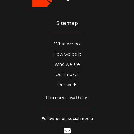
Sitemap
What we do
How we do it
Who we are
Our impact
Our work
Connect with us
Follow us on social media