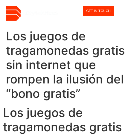
GET IN TOUCH
Los juegos de
tragamonedas gratis
sin internet que
rompen la ilusión del
“bono gratis”
Los juegos de
tragamonedas gratis