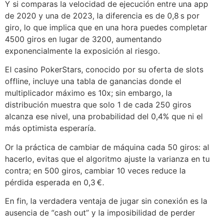
Y si comparas la velocidad de ejecución entre una app
de 2020 y una de 2023, la diferencia es de 0,8 s por
giro, lo que implica que en una hora puedes completar
4500 giros en lugar de 3200, aumentando
exponencialmente la exposición al riesgo.
El casino PokerStars, conocido por su oferta de slots
offline, incluye una tabla de ganancias donde el
multiplicador máximo es 10x; sin embargo, la
distribución muestra que solo 1 de cada 250 giros
alcanza ese nivel, una probabilidad del 0,4% que ni el
más optimista esperaría.
Or la práctica de cambiar de máquina cada 50 giros: al
hacerlo, evitas que el algoritmo ajuste la varianza en tu
contra; en 500 giros, cambiar 10 veces reduce la
pérdida esperada en 0,3 €.
En fin, la verdadera ventaja de jugar sin conexión es la
ausencia de “cash out” y la imposibilidad de perder