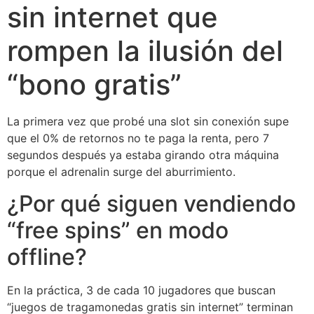
sin internet que
rompen la ilusión del
“bono gratis”
La primera vez que probé una slot sin conexión supe
que el 0% de retornos no te paga la renta, pero 7
segundos después ya estaba girando otra máquina
porque el adrenalin surge del aburrimiento.
¿Por qué siguen vendiendo
“free spins” en modo
offline?
En la práctica, 3 de cada 10 jugadores que buscan
“juegos de tragamonedas gratis sin internet” terminan