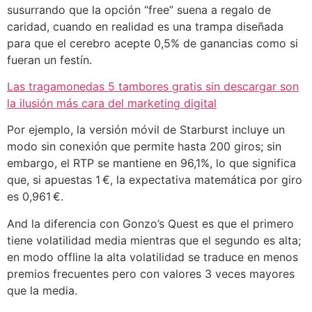
susurrando que la opción “free” suena a regalo de
caridad, cuando en realidad es una trampa diseñada
para que el cerebro acepte 0,5% de ganancias como si
fueran un festín.
Las tragamonedas 5 tambores gratis sin descargar son
la ilusión más cara del marketing digital
Por ejemplo, la versión móvil de Starburst incluye un
modo sin conexión que permite hasta 200 giros; sin
embargo, el RTP se mantiene en 96,1%, lo que significa
que, si apuestas 1 €, la expectativa matemática por giro
es 0,961 €.
And la diferencia con Gonzo’s Quest es que el primero
tiene volatilidad media mientras que el segundo es alta;
en modo offline la alta volatilidad se traduce en menos
premios frecuentes pero con valores 3 veces mayores
que la media.